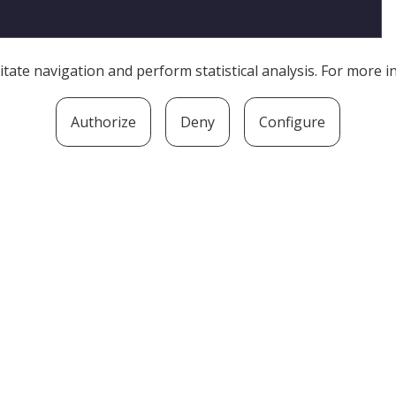
litate navigation and perform statistical analysis. For more
Authorize
Deny
Configure