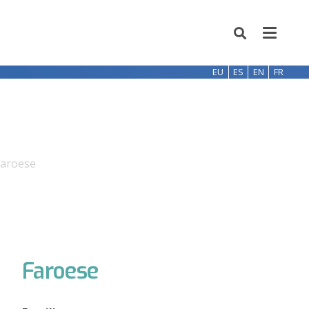
EU
ES
EN
FR
Faroese
Faroese