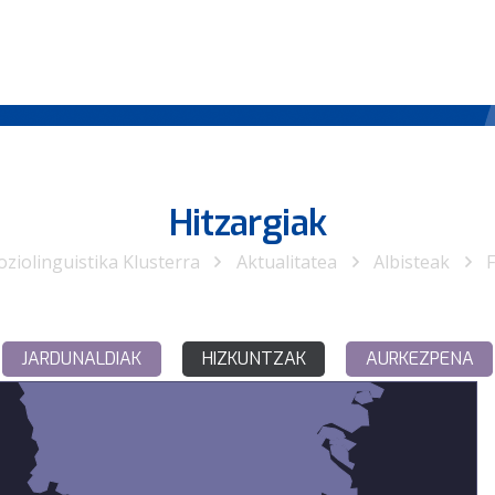
Hitzargiak
oziolinguistika Klusterra
Aktualitatea
Albisteak
JARDUNALDIAK
HIZKUNTZAK
AURKEZPENA