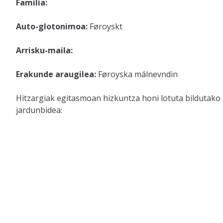
Familia:
Auto-glotonimoa:
Føroyskt
Arrisku-maila:
Erakunde araugilea:
Føroyska málnevndin
Hitzargiak egitasmoan hizkuntza honi lotuta bildutako
jardunbidea: