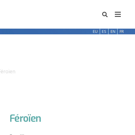
EU
ES
EN
FR
Féroïen
Féroïen