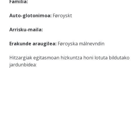
Familia:
Auto-glotonimoa:
Føroyskt
Arrisku-maila:
Erakunde araugilea:
Føroyska málnevndin
Hitzargiak egitasmoan hizkuntza honi lotuta bildutako
jardunbidea: