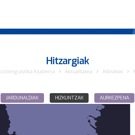
Hitzargiak
oziolinguistika Klusterra
Aktualitatea
Albisteak
JARDUNALDIAK
HIZKUNTZAK
AURKEZPENA