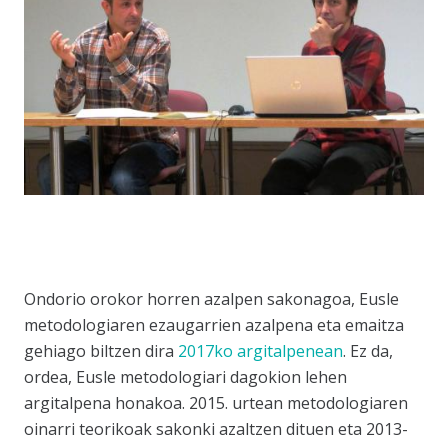
Ondorio orokor horren azalpen sakonagoa, Eusle
metodologiaren ezaugarrien azalpena eta emaitza
gehiago biltzen dira
2017ko argitalpenean
. Ez da,
ordea, Eusle metodologiari dagokion lehen
argitalpena honakoa. 2015. urtean metodologiaren
oinarri teorikoak sakonki azaltzen dituen eta 2013-