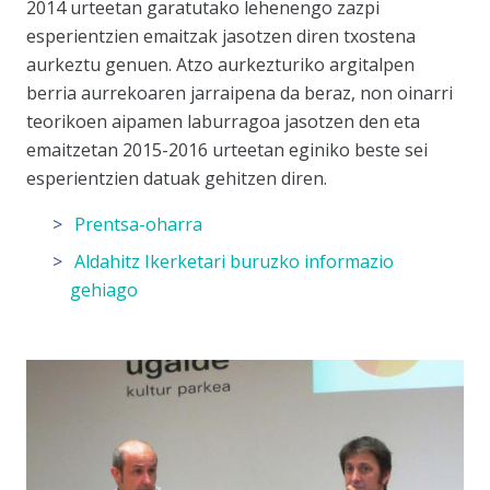
2014 urteetan garatutako lehenengo zazpi
esperientzien emaitzak jasotzen diren txostena
aurkeztu genuen. Atzo aurkezturiko argitalpen
berria aurrekoaren jarraipena da beraz, non oinarri
teorikoen aipamen laburragoa jasotzen den eta
emaitzetan 2015-2016 urteetan eginiko beste sei
esperientzien datuak gehitzen diren.
Prentsa-oharra
Aldahitz Ikerketari buruzko informazio
gehiago