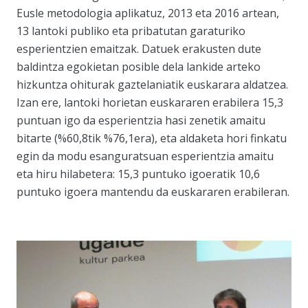
Eusle metodologia aplikatuz, 2013 eta 2016 artean,
13 lantoki publiko eta pribatutan garaturiko
esperientzien emaitzak. Datuek erakusten dute
baldintza egokietan posible dela lankide arteko
hizkuntza ohiturak gaztelaniatik euskarara aldatzea.
Izan ere, lantoki horietan euskararen erabilera 15,3
puntuan igo da esperientzia hasi zenetik amaitu
bitarte (%60,8tik %76,1era), eta aldaketa hori finkatu
egin da modu esanguratsuan esperientzia amaitu
eta hiru hilabetera: 15,3 puntuko igoeratik 10,6
puntuko igoera mantendu da euskararen erabileran.