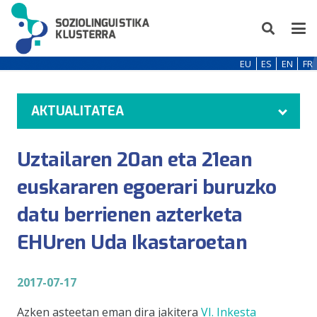
EU
ES
EN
FR
AKTUALITATEA
Uztailaren 20an eta 21ean
euskararen egoerari buruzko
datu berrienen azterketa
EHUren Uda Ikastaroetan
2017-07-17
Azken asteetan eman dira jakitera
VI. Inkesta