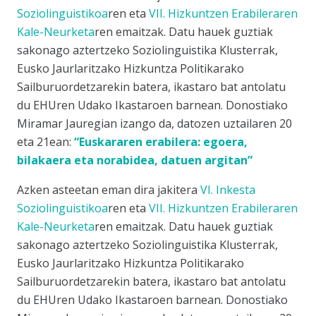
Soziolinguistikoa
ren eta
VII. Hizkuntzen Erabileraren
Kale-Neurketa
ren emaitzak. Datu hauek guztiak
sakonago aztertzeko Soziolinguistika Klusterrak,
Eusko Jaurlaritzako Hizkuntza Politikarako
Sailburuordetzarekin batera, ikastaro bat antolatu
du EHUren Udako Ikastaroen barnean. Donostiako
Miramar Jauregian izango da, datozen uztailaren 20
eta 21ean:
“Euskararen erabilera: egoera,
bilakaera eta norabidea, datuen argitan”
Azken asteetan eman dira jakitera
VI. Inkesta
Soziolinguistikoa
ren eta
VII. Hizkuntzen Erabileraren
Kale-Neurketa
ren emaitzak. Datu hauek guztiak
sakonago aztertzeko Soziolinguistika Klusterrak,
Eusko Jaurlaritzako Hizkuntza Politikarako
Sailburuordetzarekin batera, ikastaro bat antolatu
du EHUren Udako Ikastaroen barnean. Donostiako