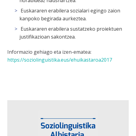
norabideaz hausnartzea.
Euskararen erabilera sozialari egingo zaion
kanpoko begirada aurkeztea.
Euskararen erabilera sustatzeko proiektuen
justifikazioan sakontzea.
Informazio gehiago eta izen-ematea:
https://soziolinguistika.eus/ehuikastaroa2017