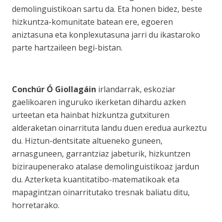
demolinguistikoan sartu da. Eta honen bidez, beste
hizkuntza-komunitate batean ere, egoeren
aniztasuna eta konplexutasuna jarri du ikastaroko
parte hartzaileen begi-bistan.
Conchúr Ó Giollagáin
irlandarrak, eskoziar
gaelikoaren inguruko ikerketan dihardu azken
urteetan eta hainbat hizkuntza gutxituren
alderaketan oinarrituta landu duen eredua aurkeztu
du. Hiztun-dentsitate altueneko guneen,
arnasguneen, garrantziaz jabeturik, hizkuntzen
biziraupenerako atalase demolinguistikoaz jardun
du. Azterketa kuantitatibo-matematikoak eta
mapagintzan oinarritutako tresnak baliatu ditu,
horretarako.