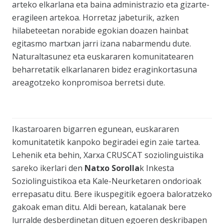
arteko elkarlana eta baina administrazio eta gizarte-
eragileen artekoa. Horretaz jabeturik, azken
hilabeteetan norabide egokian doazen hainbat
egitasmo martxan jarri izana nabarmendu dute.
Naturaltasunez eta euskararen komunitatearen
beharretatik elkarlanaren bidez eraginkortasuna
areagotzeko konpromisoa berretsi dute.
Ikastaroaren bigarren egunean, euskararen
komunitatetik kanpoko begiradei egin zaie tartea.
Lehenik eta behin, Xarxa CRUSCAT soziolinguistika
sareko ikerlari den
Natxo Sorolla
k Inkesta
Soziolinguistikoa eta Kale-Neurketaren ondorioak
errepasatu ditu. Bere ikuspegitik egoera baloratzeko
gakoak eman ditu. Aldi berean, katalanak bere
lurralde desberdinetan dituen egoeren deskribapen