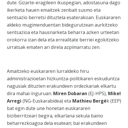
dute. Gizarte-eragileen ikuspegian, adostasuna dago
ikerketa hauen emaitzek zenbait susmo eta
sentsazio berretsi dituztela esaterakoan. Euskararen
aldeko mugimenduentan bidegurutzean aurkitzeko
sentsazioa eta hausnarketa beharra azken urteetan
orokorra izan dela eta errealitate berriei egokitzeko
urratsak ematen ari direla azpimarratu zen.
Amaitzeko euskararen lurraldeko hiru
administrazioetan hizkuntza-politikaren eskuduntza
nagusiak dituzten erakundeen ordezkariak elkartu
dira mahai-inguruan.
Miren Dobaran
(EJ-HPS),
Mikel
Arregi
(NG-Euskarabidea) eta
Mathieu Bergé
k (EEP)
bat egin dute une honetan euskararen
biziberritzeari begira, elkarlana sekula baino
beharrezkoagoa dela esatean; bai erakundeen