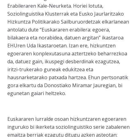
Erabileraren Kale-Neurketa. Horiei lotuta,
Soziolinguistika Klusterrak eta Eusko Jaurlaritzako
Hizkuntza Politikarako Sailburuordetzak elkarlanean
antolatu dute “Euskararen erabilera: egoera,
bilakaera eta norabidea, datuen argitan” ikastaroa
EHUren Uda Ikastaroetan. Izan ere, hizkuntzen
egoeraren konplexutasuna aztertzeko beharrezkoa
da, datuez gain, ikuspegi desberdinak ezagutzea,
iritzi-trukerako guneak edukitzea eta
hausnarketarako patxada hartzea. Ehun pertsonatik
gora elkartu da Donostiako Miramar Jauregian, bi
egunetan gaiari heltzeko.
Euskararen lurralde osoan hizkuntzaren egoeraren
inguruko bi ikerketa soziolinguistiko serie zabalenen
emaitza berriak ezagutu ditugu azken asteotan: