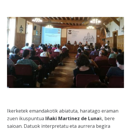
Ikerketek emandakotik abiatuta, haratago eraman
zuen ikuspuntua
Iñaki Martinez de Luna
k, bere
saioan. Datuok interpretatu eta aurrera begira