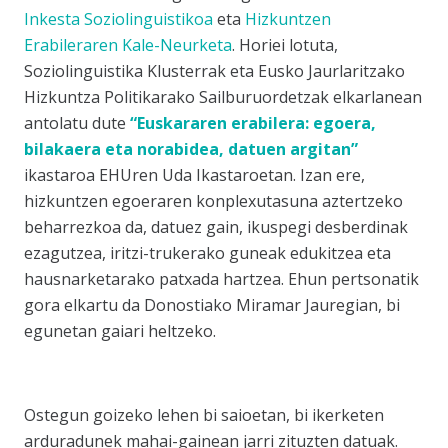
Inkesta Soziolinguistikoa
eta
Hizkuntzen
Erabileraren Kale-Neurketa
. Horiei lotuta,
Soziolinguistika Klusterrak eta Eusko Jaurlaritzako
Hizkuntza Politikarako Sailburuordetzak elkarlanean
antolatu dute
“Euskararen erabilera: egoera,
bilakaera eta norabidea, datuen argitan”
ikastaroa EHUren Uda Ikastaroetan. Izan ere,
hizkuntzen egoeraren konplexutasuna aztertzeko
beharrezkoa da, datuez gain, ikuspegi desberdinak
ezagutzea, iritzi-trukerako guneak edukitzea eta
hausnarketarako patxada hartzea. Ehun pertsonatik
gora elkartu da Donostiako Miramar Jauregian, bi
egunetan gaiari heltzeko.
Ostegun goizeko lehen bi saioetan, bi ikerketen
arduradunek mahai-gainean jarri zituzten datuak.