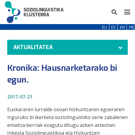
EU
ES
EN
FR
AKTUALITATEA
Kronika: Hausnarketarako bi
egun.
2017-07-21
Euskararen lurralde osoan hizkuntzaren egoeraren
inguruko bi ikerketa soziolinguistiko serie zabalenen
emaitza berriak ezagutu ditugu azken asteotan:
Inkesta Soziolinguistikoa eta Hizkuntzen