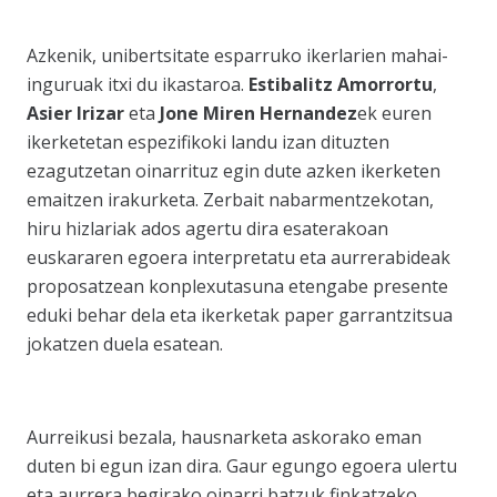
Azkenik, unibertsitate esparruko ikerlarien mahai-
inguruak itxi du ikastaroa.
Estibalitz Amorrortu
,
Asier Irizar
eta
Jone Miren Hernandez
ek euren
ikerketetan espezifikoki landu izan dituzten
ezagutzetan oinarrituz egin dute azken ikerketen
emaitzen irakurketa. Zerbait nabarmentzekotan,
hiru hizlariak ados agertu dira esaterakoan
euskararen egoera interpretatu eta aurrerabideak
proposatzean konplexutasuna etengabe presente
eduki behar dela eta ikerketak paper garrantzitsua
jokatzen duela esatean.
Aurreikusi bezala, hausnarketa askorako eman
duten bi egun izan dira. Gaur egungo egoera ulertu
eta aurrera begirako oinarri batzuk finkatzeko