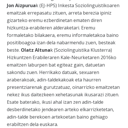
Jon Aizpurua
k (EJ-HPS) Inkesta Soziolinguistikoaren
emaitzak errepasatu zituen, arreta berezia ipiniz
gizarteko eremu ezberdinetan ematen diren
hizkuntza-erabileren alderaketari. Eremu
formaletako bilakaera, eremu informaletakoa baino
positiboagoa izan dela nabarmendu zuen, besteak
beste.
Olatz Altuna
k (Soziolinguistika Klusterra)
Hizkuntzen Erabileraren Kale-Neurketaren 2016ko
emaitzen laburpen bat egiteaz gain, datuetan
sakondu zuen. Herrikako datuak, sexuaren
araberakoak, adin-taldekakoak eta haurren
presentziarenak gurutzatuaz, oinarrizko emaitzetan
nekez ikus daitezkeen xehetasunak ikusarazi zituen.
Esate baterako, ikusi ahal izan zen adin-talde
desberdinetako jendearen arteko elkarrizketetan,
adin-talde berekoen artekoetan baino gehiago
erabiltzen dela euskara.