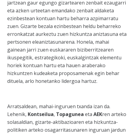
jartzean gaur egungo gizartearen zenbait ezaugarri
eta azken urteetan emandako zenbait aldaketa
ezinbestean kontuan hartu beharra azpimarratu
zuen. Gizarte bezala ezinbestean heldu beharreko
erronkatzat aurkeztu zuen hizkuntza aniztasuna eta
pertsonen eleaniztasunarena. Honela, mahai
gainean jarri zuen euskararen biziberritzearen
ikuspegitik, estrategikoki, euskalgintzak elementu
horiek kontuan hartu eta hauen araberako
hizkuntzen kudeaketa proposamenak egin behar
dituela, arlo honetanko lidergoa hartuz.
Arratsaldean, mahai-inguruen txanda izan da.
Lehenik,
Kontseilua
,
Topagunea
eta
AEK
ren arteko
solasaldian, gizarte-aktibazioaren eta hizkuntza-
politiken arteko osagarritasunaren inguruan jardun