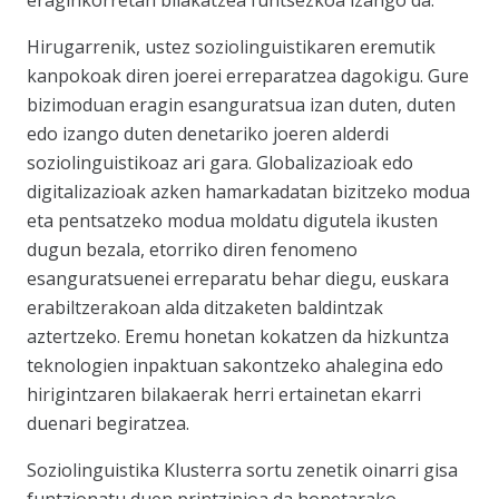
Hirugarrenik, ustez soziolinguistikaren eremutik
kanpokoak diren joerei erreparatzea dagokigu. Gure
bizimoduan eragin esanguratsua izan duten, duten
edo izango duten denetariko joeren alderdi
soziolinguistikoaz ari gara. Globalizazioak edo
digitalizazioak azken hamarkadatan bizitzeko modua
eta pentsatzeko modua moldatu digutela ikusten
dugun bezala, etorriko diren fenomeno
esanguratsuenei erreparatu behar diegu, euskara
erabiltzerakoan alda ditzaketen baldintzak
aztertzeko. Eremu honetan kokatzen da hizkuntza
teknologien inpaktuan sakontzeko ahalegina edo
hirigintzaren bilakaerak herri ertainetan ekarri
duenari begiratzea.
Soziolinguistika Klusterra sortu zenetik oinarri gisa
funtzionatu duen printzipioa da honetarako