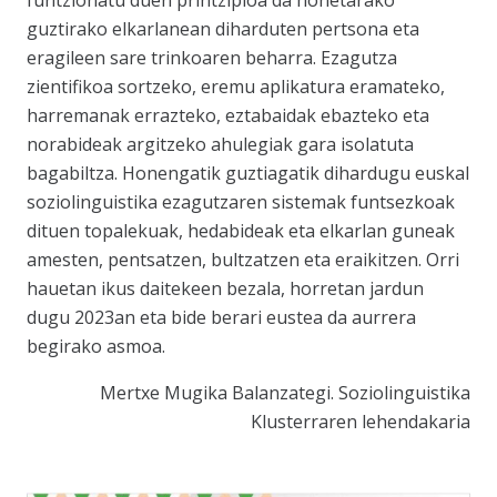
guztirako elkarlanean diharduten pertsona eta
eragileen sare trinkoaren beharra. Ezagutza
zientifikoa sortzeko, eremu aplikatura eramateko,
harremanak errazteko, eztabaidak ebazteko eta
norabideak argitzeko ahulegiak gara isolatuta
bagabiltza. Honengatik guztiagatik dihardugu euskal
soziolinguistika ezagutzaren sistemak funtsezkoak
dituen topalekuak, hedabideak eta elkarlan guneak
amesten, pentsatzen, bultzatzen eta eraikitzen. Orri
hauetan ikus daitekeen bezala, horretan jardun
dugu 2023an eta bide berari eustea da aurrera
begirako asmoa.
Mertxe Mugika Balanzategi. Soziolinguistika
Klusterraren lehendakaria