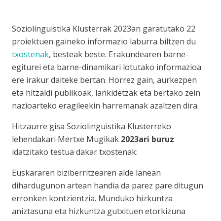
Soziolinguistika Klusterrak 2023an garatutako 22
proiektuen gaineko informazio laburra biltzen du
txostenak
, besteak beste. Erakundearen barne-
egiturei eta barne-dinamikari lotutako informazioa
ere irakur daiteke bertan. Horrez gain, aurkezpen
eta hitzaldi publikoak, lankidetzak eta bertako zein
nazioarteko eragileekin harremanak azaltzen dira.
Hitzaurre gisa Soziolinguistika Klusterreko
lehendakari Mertxe Mugikak
2023ari buruz
idatzitako testua dakar txostenak:
Euskararen biziberritzearen alde lanean
dihardugunon artean handia da parez pare ditugun
erronken kontzientzia. Munduko hizkuntza
aniztasuna eta hizkuntza gutxituen etorkizuna