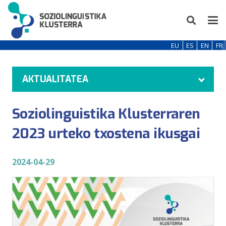
EU
ES
EN
FR
AKTUALITATEA
Soziolinguistika Klusterraren
2023 urteko txostena ikusgai
2024-04-29