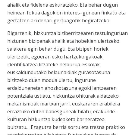
ahalik eta fidelena eskuratzeko. Eta behar dugun
heinean fokua dagokion interes–gunean finkatu eta
gertatzen ari denari gertuagotik begiratzeko.
Bigarrenik, hizkuntza biziberritzearen testuinguruan
hiztunen bizipenak ahalik eta hobekien ulertzeko
saiakera egin behar dugu. Eta bizipen horiek
ulertzetik, egoeran esku hartzeko gakoak
identifikatzea litzateke helburua. Eskolak
euskaldundutako belaunaldiak gurasotasuna
bizitzeko duen modua ulertu, ingurune
erdaldunenetan ahozkotasuna egoki lantzearen
potentziala ustiatu, hizkuntza ohiturak aldatzeko
mekanismoak martxan jarri, euskararen erabilera
erraztuko duten babesguneak bilatu, erakunde-
kulturan hizkuntza kudeaketa barneratzea
bultzatu… Ezagutza berria sortu eta tresna praktiko
eraginkorretan bilakatzea funtsezkoa izango da.