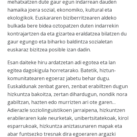
mehatxatzen dute gaur egun indarrean dauden
hamaika joera sozial, ekonomiko, kultural eta
ekologikok. Euskararen biziberritzearen aldeko
bulkada bere bidea oztopatzen duten indarrekin
kontrajartzen da eta gizartea eraldatzea bilatzen du
gaur egungo eta biharko baldintza sozialetan
euskaraz bizitzea posible izan dadin.
Esan daiteke hiru ardatzetan adi egotea eta lan
egitea dagokigula horretarako. Batetik, hiztun-
komunitatearen egoeraz jabetu behar dugu.
Euskaldunak zenbat garen, zenbat erabiltzen dugun
hizkuntza bakoitza, zertan dihardugun, nondik nora
gabiltzan, hazten edo murrizten ari ote garen…
Adierazle soziolinguistikoen jarraipena, hizkuntzen
erabileraren kale neurketak, unibertsitatekoak, kirol
esparrukoak, hizkuntza aniztasunaren mapak eta
abar funtsezko tresnak dira egoeraren argazki