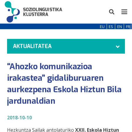
EU
ES
EN
FR
AKTUALITATEA
“Ahozko komunikazioa
irakastea” gidaliburuaren
aurkezpena Eskola Hiztun Bila
jardunaldian
2018-10-10
Hezkuntza Sailak antolaturiko
XXII.
Eskola Hiztun