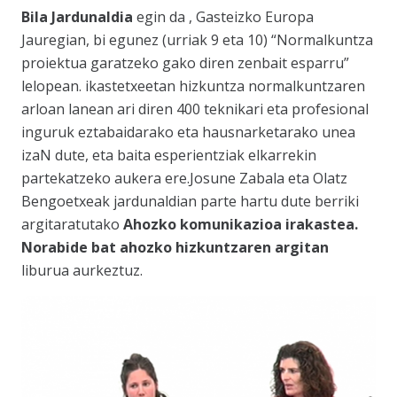
Bila Jardunaldia
egin da , Gasteizko Europa
Jauregian, bi egunez (urriak 9 eta 10)
“Normalkuntza
proiektua garatzeko gako diren zenbait esparru”
lelopean. ikastetxeetan hizkuntza normalkuntzaren
arloan lanean ari diren 400 teknikari eta profesional
inguruk eztabaidarako eta hausnarketarako unea
izaN dute, eta baita esperientziak elkarrekin
partekatzeko aukera ere.Josune Zabala eta Olatz
Bengoetxeak jardunaldian parte hartu dute berriki
argitaratutako
Ahozko komunikazioa irakastea.
Norabide bat ahozko hizkuntzaren argitan
liburua aurkeztuz.