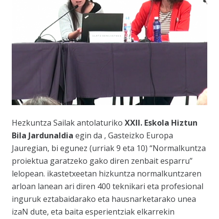
Hezkuntza Sailak antolaturiko
XXII.
Eskola Hiztun
Bila Jardunaldia
egin da , Gasteizko Europa
Jauregian, bi egunez (urriak 9 eta 10)
“Normalkuntza
proiektua garatzeko gako diren zenbait esparru”
lelopean. ikastetxeetan hizkuntza normalkuntzaren
arloan lanean ari diren 400 teknikari eta profesional
inguruk eztabaidarako eta hausnarketarako unea
izaN dute, eta baita esperientziak elkarrekin