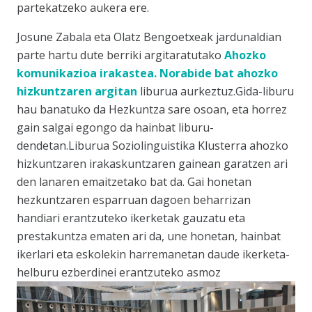
partekatzeko aukera ere.
Josune Zabala eta Olatz Bengoetxeak jardunaldian
parte hartu dute berriki argitaratutako
Ahozko
komunikazioa irakastea. Norabide bat ahozko
hizkuntzaren argitan
liburua aurkeztuz.Gida-liburu
hau banatuko da Hezkuntza sare osoan, eta horrez
gain salgai egongo da hainbat liburu-
dendetan.Liburua Soziolinguistika Klusterra ahozko
hizkuntzaren irakaskuntzaren gainean garatzen ari
den lanaren emaitzetako bat da. Gai honetan
hezkuntzaren esparruan dagoen beharrizan
handiari erantzuteko ikerketak gauzatu eta
prestakuntza ematen ari da, une honetan, hainbat
ikerlari eta eskolekin harremanetan daude ikerketa-
helburu ezberdinei erantzuteko asmoz