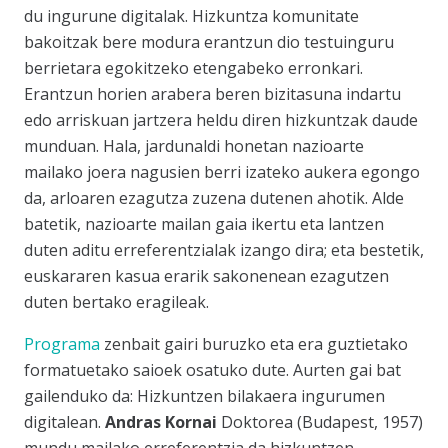
du ingurune digitalak. Hizkuntza komunitate
bakoitzak bere modura erantzun dio testuinguru
berrietara egokitzeko etengabeko erronkari.
Erantzun horien arabera beren bizitasuna indartu
edo arriskuan jartzera heldu diren hizkuntzak daude
munduan. Hala, jardunaldi honetan nazioarte
mailako joera nagusien berri izateko aukera egongo
da, arloaren ezagutza zuzena dutenen ahotik. Alde
batetik, nazioarte mailan gaia ikertu eta lantzen
duten aditu erreferentzialak izango dira; eta bestetik,
euskararen kasua erarik sakonenean ezagutzen
duten bertako eragileak.
Programa
zenbait gairi buruzko eta era guztietako
formatuetako saioek osatuko dute. Aurten gai bat
gailenduko da: Hizkuntzen bilakaera ingurumen
digitalean.
Andras Kornai
Doktorea (Budapest, 1957)