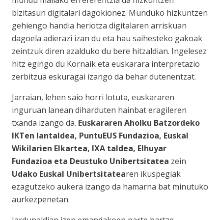
mundu mailako erreferentzia da hizkuntzen
bizitasun digitalari dagokionez
. Munduko hizkuntzen
gehiengo handia heriotza digitalaren arriskuan
dagoela adierazi izan du eta hau saihesteko gakoak
zeintzuk diren azalduko du bere hitzaldian. Ingelesez
hitz egingo du Kornaik eta euskarara interpretazio
zerbitzua eskuragai izango da behar dutenentzat.
Jarraian, lehen saio horri lotuta, euskararen
inguruan lanean diharduten hainbat eragileren
txanda izango da.
Euskararen Aholku Batzordeko
IKTen lantaldea, PuntuEUS Fundazioa, Euskal
Wikilarien Elkartea, IXA taldea, Elhuyar
Fundazioa eta Deustuko Unibertsitatea
zein
Udako Euskal Unibertsitatea
ren ikuspegiak
ezagutzeko aukera izango da hamarna bat minutuko
aurkezpenetan
.