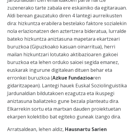
Jardunaldian izen emandakoen parte hartze
zuzenerako tarte zabala ere eskainiko da egitarauan
.
Aldi berean gauzatuko diren 4 lantegi aurreikusten
dira
: hizkuntza erabilera bestelako faktore sozialekin
nola erlazionatzen den aztertzera bideratua, lurralde
bateko hizkuntza aniztasuna mapetara ekartzeari
buruzkoa (Gipuzkoako kasuan oinarritua), herri
mailan hizkuntzari lotutako aktibazioaren gakoei
buruzkoa eta lehen orduko saioei segida emanez,
euskarak ingurune digitalean dituen behar eta
erronkei buruzkoa (
Azkue Fundazioa
ren
gidaritzapean). Lantegi hauek Euskal Soziolinguistika
Jardunaldian bildutakoen ezagutza eta ikuspegi
aniztasuna baliatzeko gune bezala planteatu dira.
Elkarrekin sortu eta martxan dauden proiektuetan
ekarpen kolektibo bat egiteko guneak izango dira.
Arratsaldean, lehen aldiz,
Hausnartu Sarien