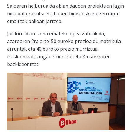
Saioaren helburua da abian dauden proiektuen lagin
txiki bat erakutsi eta hauen bidez eskuratzen diren
emaitzak balioan jartzea.
Jardunaldian izena emateko epea zabalik da,
azaroaren 2ra arte
. 50 euroko prezioa du matrikula
arruntak eta 40 euroko prezio murriztua
ikasleentzat, langabetuentzat eta Klusterraren
bazkideentzat.