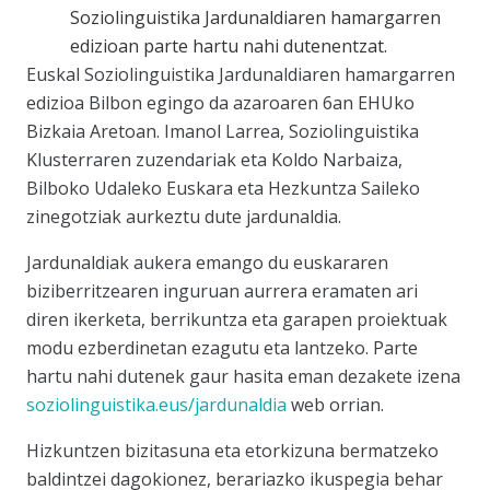
Soziolinguistika Jardunaldiaren hamargarren
edizioan parte hartu nahi dutenentzat.
Euskal Soziolinguistika Jardunaldiaren hamargarren
edizioa Bilbon egingo da azaroaren 6an EHUko
Bizkaia Aretoan
.
Imanol Larrea
, Soziolinguistika
Klusterraren zuzendariak eta
Koldo Narbaiza
,
Bilboko Udaleko Euskara eta Hezkuntza Saileko
zinegotziak aurkeztu dute jardunaldia.
Jardunaldiak aukera emango du euskararen
biziberritzearen inguruan aurrera eramaten ari
diren ikerketa, berrikuntza eta garapen proiektuak
modu ezberdinetan ezagutu eta lantzeko. Parte
hartu nahi dutenek gaur hasita eman dezakete izena
soziolinguistika.eus/jardunaldia
web orrian
.
Hizkuntzen bizitasuna eta etorkizuna bermatzeko
baldintzei dagokionez, berariazko ikuspegia behar