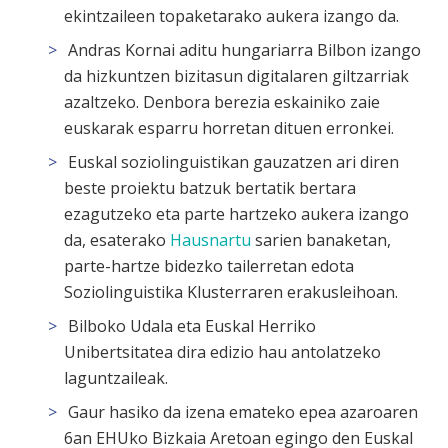
ekintzaileen topaketarako aukera izango da.
Andras Kornai
aditu hungariarra Bilbon izango
da hizkuntzen bizitasun digitalaren giltzarriak
azaltzeko. Denbora berezia eskainiko zaie
euskarak esparru horretan dituen erronkei.
Euskal soziolinguistikan gauzatzen ari diren
beste proiektu batzuk bertatik bertara
ezagutzeko eta parte hartzeko aukera izango
da, esaterako
Hausnartu
sarien banaketan,
parte-hartze bidezko tailerretan edota
Soziolinguistika Klusterraren erakusleihoan.
Bilboko Udala eta Euskal Herriko
Unibertsitatea dira edizio hau antolatzeko
laguntzaileak.
Gaur hasiko da izena emateko epea azaroaren
6an EHUko Bizkaia Aretoan egingo den Euskal