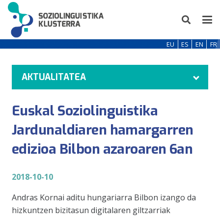
EU
ES
EN
FR
AKTUALITATEA
Euskal Soziolinguistika
Jardunaldiaren hamargarren
edizioa Bilbon azaroaren 6an
2018-10-10
Andras Kornai
aditu hungariarra Bilbon izango da
hizkuntzen bizitasun digitalaren giltzarriak