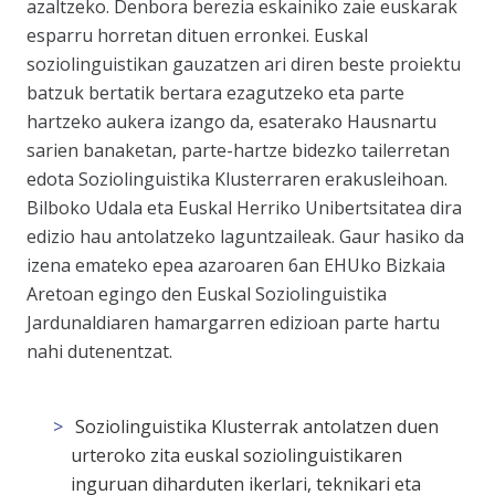
azaltzeko. Denbora berezia eskainiko zaie euskarak
esparru horretan dituen erronkei. Euskal
soziolinguistikan gauzatzen ari diren beste proiektu
batzuk bertatik bertara ezagutzeko eta parte
hartzeko aukera izango da, esaterako Hausnartu
sarien banaketan, parte-hartze bidezko tailerretan
edota Soziolinguistika Klusterraren erakusleihoan.
Bilboko Udala eta Euskal Herriko Unibertsitatea dira
edizio hau antolatzeko laguntzaileak. Gaur hasiko da
izena emateko epea azaroaren 6an EHUko Bizkaia
Aretoan egingo den Euskal Soziolinguistika
Jardunaldiaren hamargarren edizioan parte hartu
nahi dutenentzat.
Soziolinguistika Klusterrak antolatzen duen
urteroko zita euskal soziolinguistikaren
inguruan diharduten ikerlari, teknikari eta