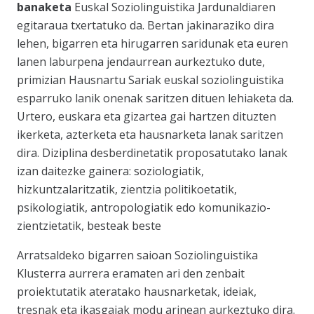
banaketa
Euskal Soziolinguistika Jardunaldiaren
egitaraua txertatuko da
. Bertan jakinaraziko dira
lehen, bigarren eta hirugarren saridunak eta euren
lanen laburpena jendaurrean aurkeztuko dute,
primizian Hausnartu Sariak euskal soziolinguistika
esparruko lanik onenak saritzen dituen lehiaketa da.
Urtero, euskara eta gizartea gai hartzen dituzten
ikerketa, azterketa eta hausnarketa lanak saritzen
dira. Diziplina desberdinetatik proposatutako lanak
izan daitezke gainera: soziologiatik,
hizkuntzalaritzatik, zientzia politikoetatik,
psikologiatik, antropologiatik edo komunikazio-
zientzietatik, besteak beste
Arratsaldeko bigarren saioan Soziolinguistika
Klusterra aurrera eramaten ari den zenbait
proiektutatik ateratako hausnarketak, ideiak,
tresnak eta ikasgaiak modu arinean aurkeztuko dira.