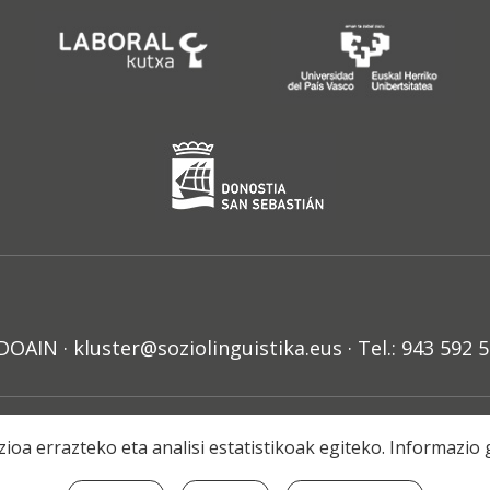
N · kluster@soziolinguistika.eus · Tel.: 943 592 
HARRA
PRIBATUTASUN POLITIKA
COOKIE-EN POLITIKA
H
ioa errazteko eta analisi estatistikoak egiteko. Informazi
© 2021 Soziolinguistika Klusterra