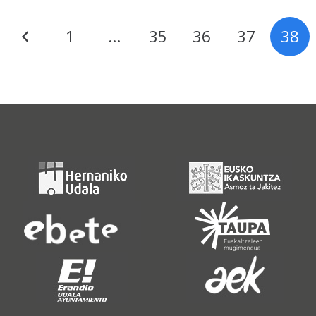
1
…
35
36
37
38