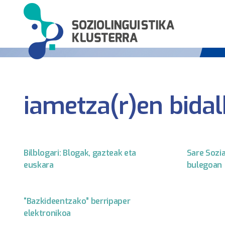
iametza(r)en bidal
Bilblogari: Blogak, gazteak eta
Sare Sozia
euskara
bulegoan
“Bazkideentzako” berripaper
elektronikoa