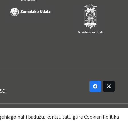
556
ARREMANA
o gehiago nahi baduzu, kontsultatu gure
Cookien Politika