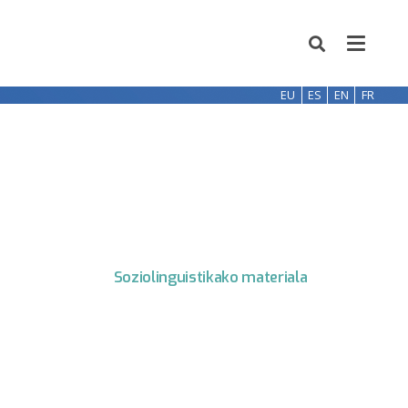
EU
ES
EN
FR
Soziolinguistikako materiala