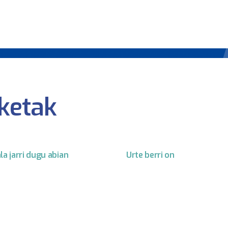
ketak
la jarri dugu abian
Urte berri on