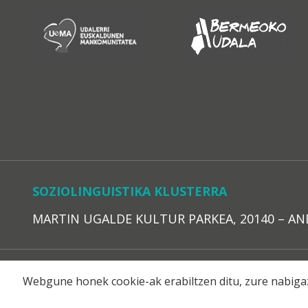
SOZIOLINGUISTIKA KLUSTERRA
MARTIN UGALDE KULTUR PARKEA, 20140 – ANDOAI
LEGE O
Webgune honek cookie-ak erabiltzen ditu, zure nabigaz