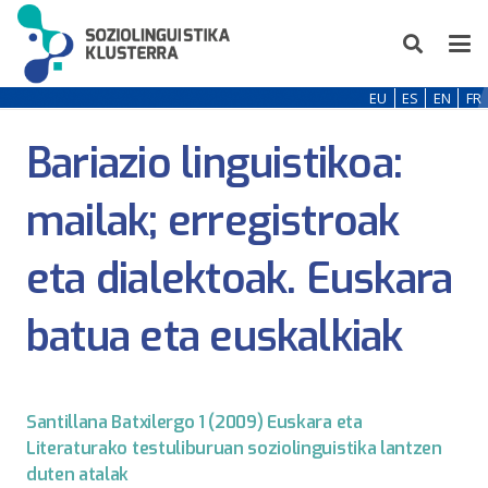
EU
ES
EN
FR
Bariazio linguistikoa:
mailak; erregistroak
eta dialektoak. Euskara
batua eta euskalkiak
Santillana Batxilergo 1 (2009) Euskara eta
Literaturako testuliburuan soziolinguistika lantzen
duten atalak