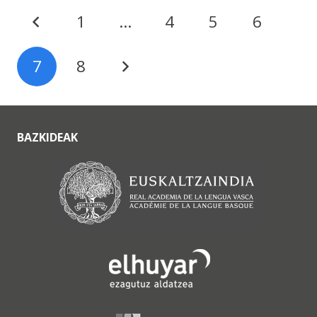
1
…
4
5
6
7
8
BAZKIDEAK