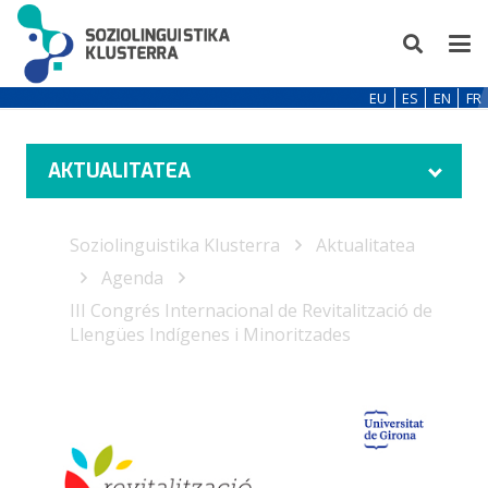
EU
ES
EN
FR
AKTUALITATEA
Soziolinguistika Klusterra
Aktualitatea
Agenda
III Congrés Internacional de Revitalització de
Llengües Indígenes i Minoritzades