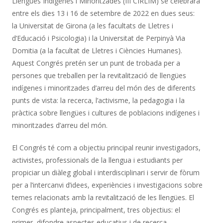
Llengües Indígenes i Minoritzades (III CIRLIM) se celebrarà
entre els dies 13 i 16 de setembre de 2022 en dues seus:
la Universitat de Girona (a les facultats de Lletres i
d’Educació i Psicologia) i la Universitat de Perpinyà Via
Domitia (a la facultat de Lletres i Ciències Humanes).
Aquest Congrés pretén ser un punt de trobada per a
persones que treballen per la revitalització de llengües
indígenes i minoritzades d’arreu del món des de diferents
punts de vista: la recerca, l’activisme, la pedagogia i la
pràctica sobre llengües i cultures de poblacions indígenes i
minoritzades d’arreu del món.
El Congrés té com a objectiu principal reunir investigadors,
activistes, professionals de la llengua i estudiants per
propiciar un diàleg global i interdisciplinari i servir de fòrum
per a l’intercanvi d’idees, experiències i investigacions sobre
temes relacionats amb la revitalització de les llengües. El
Congrés es planteja, principalment, tres objectius: el
primer, difondre aspectes educatius i de recerca