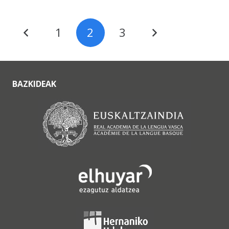
1
2
3
BAZKIDEAK