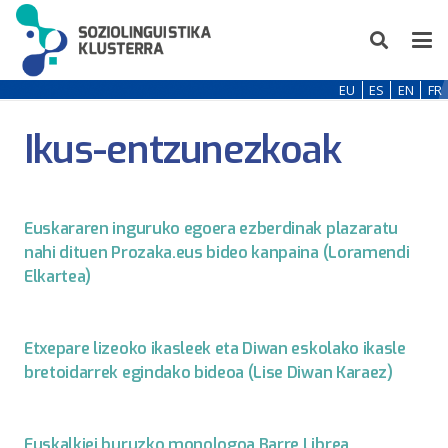
EU
ES
EN
FR
Ikus-entzunezkoak
Euskararen inguruko egoera ezberdinak plazaratu
nahi dituen Prozaka.eus bideo kanpaina (Loramendi
Elkartea)
Etxepare lizeoko ikasleek eta Diwan eskolako ikasle
bretoidarrek egindako bideoa (Lise Diwan Karaez)
Euskalkiei buruzko monologoa Barre Librea