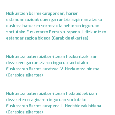
Hizkuntzen berreskurapenean, horien
estandarizazioak duen garrantzia azpimarratzeko
euskara batuaren sorrera eta beharren inguruan
sortutako Euskeraren Berreskurapena II-Hizkuntzen
estandarizazioa bideoa (Garabide elkartea)
Hizkuntza baten biziberritzean hezkuntzak izan
dezakeen garrantziaren ingurua sortutako
Euskararen Berreskuratzea IV-Hezkuntza bideoa
(Garabide elkartea)
Hizkuntza baten biziberritzean hedabideek izan
dezaketen eraginaren inguruan sortutako
Euskararen Berreskurapena III-Hedabideak bideoa
(Garabide elkartea)