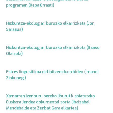
programan (Kepa Errasti)
Hizkuntza-ekologiari buruzko elkarrizketa (Jon
Sarasua)
Hizkuntza-ekologiari buruzko elkarrizketa (Itsaso
Olaizola)
Estres lingusitikoa definitzen duen bideo (Imanol
Zinkunegi)
Xamarren izenburu bereko liburutik abiatutako
Euskara Jendea dokumental sorta (Ibaizabal
Mendebalde eta Zenbat Gara elkartea)