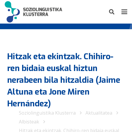
Hitzak eta ekintzak. Chihiro-
ren bidaia euskal hiztun
nerabeen bila hitzaldia (Jaime
Altuna eta Jone Miren
Hernández)
Soziolinguistika Klusterra
Aktualitatea
Albisteak
Hitzak eta ekintzak. Chihiro-ren bidaia euskal