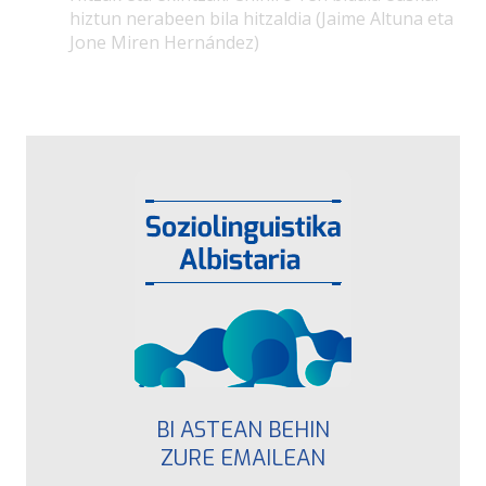
hiztun nerabeen bila hitzaldia (Jaime Altuna eta
Jone Miren Hernández)
BI ASTEAN BEHIN
ZURE EMAILEAN