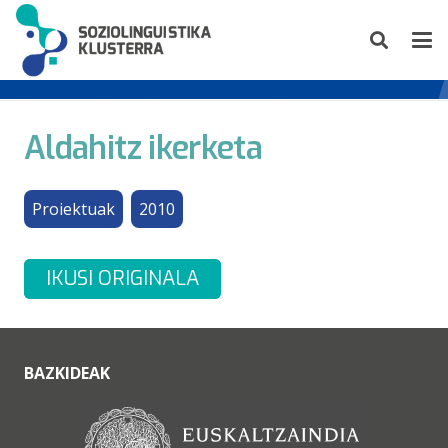
Aldahitz ikerketa
Proiektuak
2010
IKUSI ORIGINALA
BAZKIDEAK