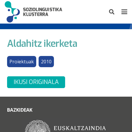
Aldahitz ikerketa
Proiektuak
2010
IKUSI ORIGINALA
BAZKIDEAK