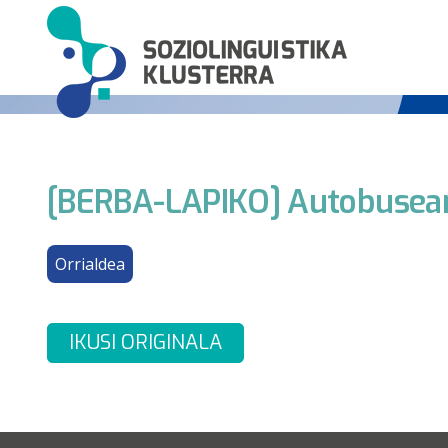
[BERBA-LAPIKO] Autobusea
Orrialdea
IKUSI ORIGINALA