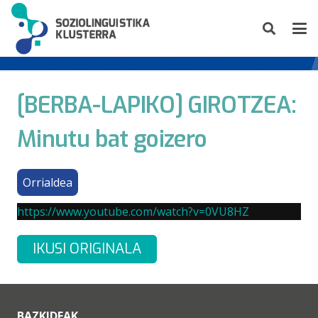
[BERBA-LAPIKO] GIROTZEA:
Minutu bat goizero
Orrialdea
https://www.youtube.com/watch?v=0VU8HZ
IKUSI ORIGINALA
BAZKIDEAK