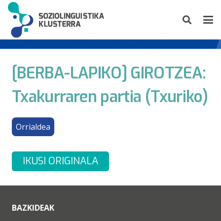
[BERBA-LAPIKO] GIROTZEA:
Txakurraren partia (Txuriko)
Orrialdea
IKUSI ORIGINALA
BAZKIDEAK