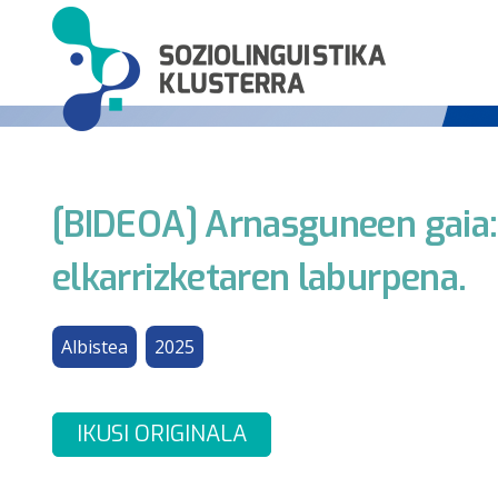
[BIDEOA] Arnasguneen gaia: 
elkarrizketaren laburpena.
Albistea
2025
IKUSI ORIGINALA