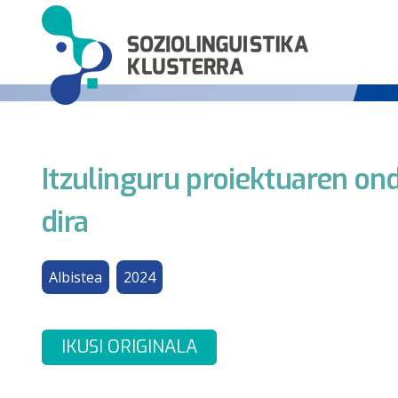
Itzulinguru proiektuaren o
dira
Albistea
2024
IKUSI ORIGINALA