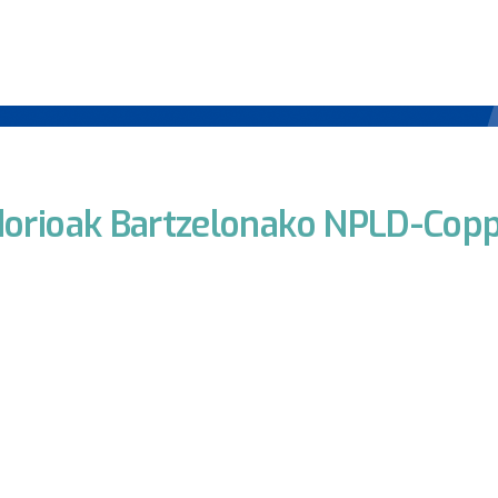
ndorioak Bartzelonako NPLD-Cop