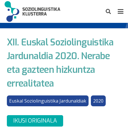
XII. Euskal Soziolinguistika
Jardunaldia 2020. Nerabe
eta gazteen hizkuntza
errealitatea
Euskal Soziolinguistika Jardunaldiak
2020
IKUSI ORIGINALA