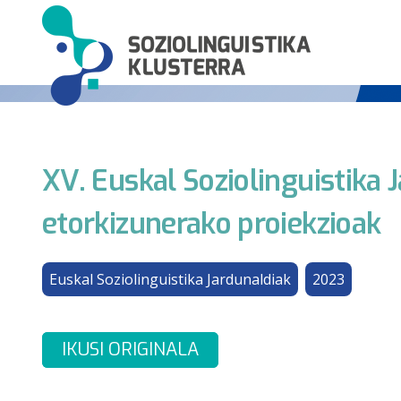
XV. Euskal Soziolinguistika 
etorkizunerako proiekzioak
Euskal Soziolinguistika Jardunaldiak
2023
IKUSI ORIGINALA