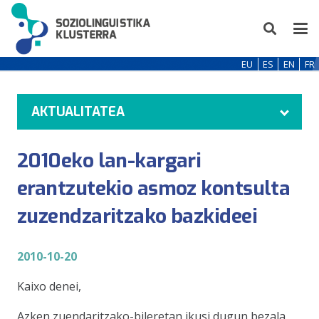
EU
ES
EN
FR
AKTUALITATEA
2010eko lan-kargari
erantzutekio asmoz kontsulta
zuzendzaritzako bazkideei
2010-10-20
Kaixo denei,
Azken zuendaritzako-bileretan ikusi dugun bezala,