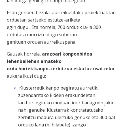
lan-karga gehiegitxo dugu bulegoan.
Esan genuen bezala, aurreikusitako proiektuak lan-
orduetan sartzeko estutze-ariketa
egin dugu . Eta horrela, 700 ordutik ia-ia 300
ordutara murriztu dugu soberan
genituen orduen aurreikuspena.
Gauzak horrela,
arazoari konponbidea
lehenbailehen emateko
ordu horiek kanpo-zerbitzua eskatuz osatzeko
aukera ikusi dugu:
Klusterretik kanpo begiratu aurretik,
zuzendaritako kideen erakundeetan
lan hori egiteko moduan inor badagoen jakin
nahi genuke. Klusterrak kontratatutako
zerbitzu modura ulertuko genuke eta 300 bat
orduko lana (bi hilabete) izango