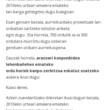
2010eko urteari amaiera emateko
lan-karga gehiegitxo dugu bulegoan.
Esan genuen bezala, aurreikusitako proiektuak lan-
orduetan sartzeko estutze-ariketa
egin dugu . Eta horrela, 700 ordutik ia-ia 300
ordutara murriztu dugu soberan
genituen orduen aurreikuspena.
Gauzak horrela,
arazoari konponbidea
lehenbailehen emateko
ordu horiek kanpo-zerbitzua eskatuz osatzeko
aukera ikusi dugu:
Kaixo denei,
Azken zuendaritzako-bileretan ikusi dugun bezala,
2010eko urteari amaiera emateko