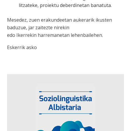
litzateke, proiektu deberdinetan banatuta.
Mesedez, zuen erakundeetan aukerarik ikusten
baduzue, jar zaitezte nirekin
edo Ikerrekin harremanetan lehenbailehen.
Eskerrik asko