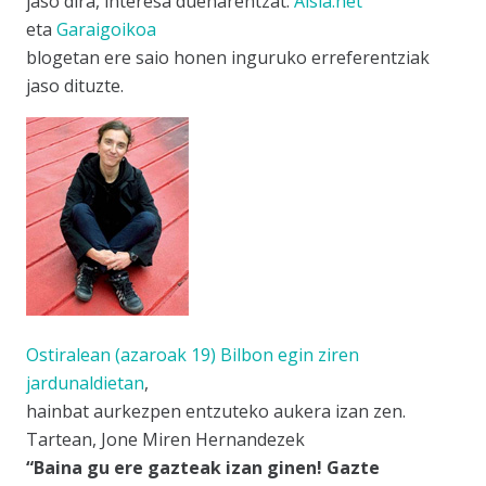
jaso dira, interesa duenarentzat.
Aisia.net
eta
Garaigoikoa
blogetan ere saio honen inguruko erreferentziak
jaso dituzte.
Ostiralean (azaroak 19) Bilbon egin ziren
jardunaldietan
,
hainbat aurkezpen entzuteko aukera izan zen.
Tartean, Jone Miren Hernandezek
“Baina gu ere gazteak izan ginen! Gazte