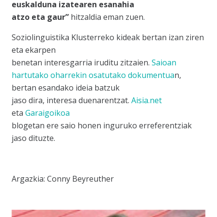
euskalduna izatearen esanahia
atzo eta gaur”
hitzaldia eman zuen.
Soziolinguistika Kluster
reko kideak bertan izan ziren
eta ekarpen
benetan interesgarria iruditu zitzaien.
Saioan
hartutako oharrekin osatutako dokumentua
n,
bertan esandako ideia batzuk
jaso dira, interesa duenarentzat.
Aisia.net
eta
Garaigoikoa
blogetan ere saio honen inguruko erreferentziak
jaso dituzte.
Argazkia: Conny Beyreuther