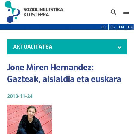
EU
ES
EN
FR
AKTUALITATEA
Jone Miren Hernandez:
Gazteak, aisialdia eta euskara
2010-11-24