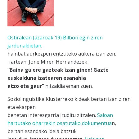
Ostiralean (azaroak 19) Bilbon egin ziren
jardunaldietan
,
hainbat aurkezpen entzuteko aukera izan zen.
Tartean, Jone Miren Hernandezek
“Baina gu ere gazteak izan ginen! Gazte
euskalduna izatearen esanahia
atzo eta gaur”
hitzaldia eman zuen.
Soziolinguistika Kluster
reko kideak bertan izan ziren
eta ekarpen
benetan interesgarria iruditu zitzaien.
Saioan
hartutako oharrekin osatutako dokumentua
n,
bertan esandako ideia batzuk