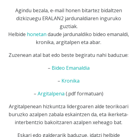
Agindu bezala, e-mail honen bitartez bidaltzen
dizkizuegu ERALAN2 jardunaldiaren inguruko
guztiak.
Helbide
honetan
daude jardunaldiko bideo emanaldi,
kronika, argitalpen eta abar.
Zuzenean atal bat edo beste begiratu nahi baduzue:
–
Bideo Emanaldia
–
Kronika
–
Argitalpena
(.pdf formatuan)
Argitalpenean hizkuntza lidergoaren alde teorikoari
buruzko azalpen zabala eskaintzen da, eta ikerketa-
interbentzio bakoitzaren azalpen xeheago bat.
Eskari edo galderarik baduzue, idatzi helbide