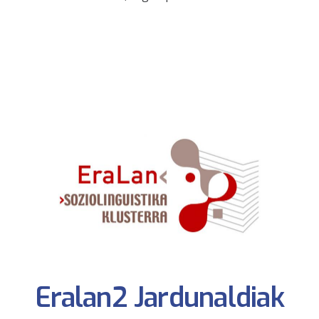
Eralan2 Jardunaldiak