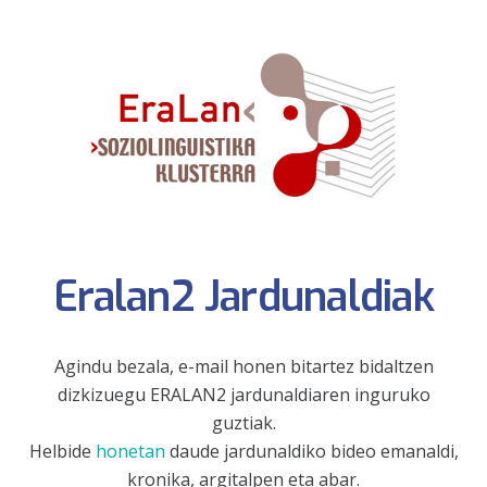
Eralan2 Jardunaldiak
Agindu bezala, e-mail honen bitartez bidaltzen
dizkizuegu ERALAN2 jardunaldiaren inguruko
guztiak.
Helbide
honetan
daude jardunaldiko bideo emanaldi,
kronika, argitalpen eta abar.