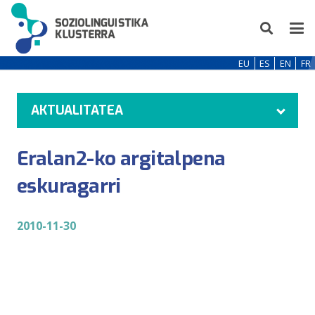
EU
ES
EN
FR
AKTUALITATEA
Eralan2-ko argitalpena
eskuragarri
2010-11-30