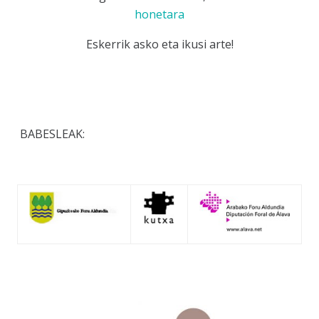
honetara
Eskerrik asko eta ikusi arte!
BABESLEAK: