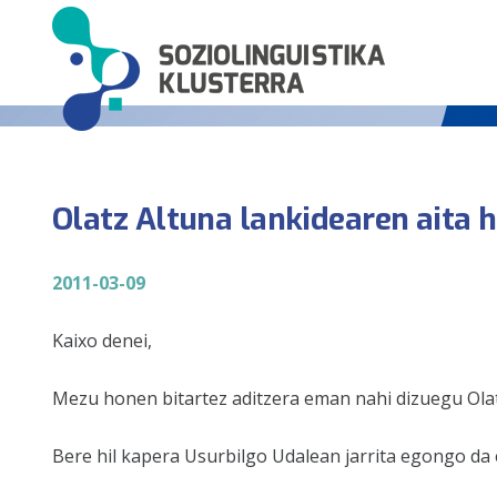
Olatz Altuna lankidearen aita h
2011-03-09
Kaixo denei,
Mezu honen bitartez aditzera eman nahi dizuegu Olatz
Bere hil kapera Usurbilgo Udalean jarrita egongo da 