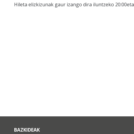
Hileta elizkizunak gaur izango dira iluntzeko 20:00et
BAZKIDEAK