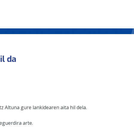
il da
 Altuna gure lankidearen aita hil dela.
eguerdira arte.