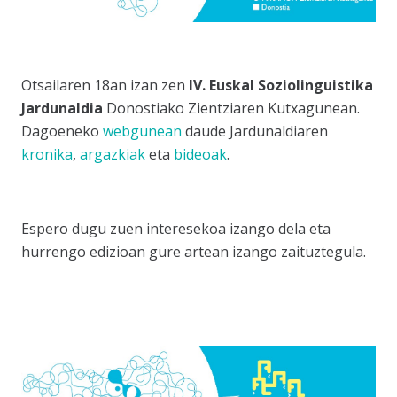
Otsailaren 18an izan zen
IV. Euskal Soziolinguistika
Jardunaldia
Donostiako Zientziaren Kutxagunean.
Dagoeneko
webgunean
daude Jardunaldiaren
kronika
,
argazkiak
eta
bideoak
.
Espero dugu zuen interesekoa izango dela eta
hurrengo edizioan gure artean izango zaituztegula.