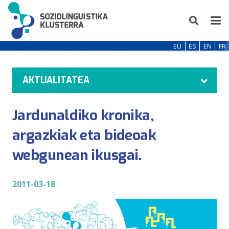
EU
ES
EN
FR
AKTUALITATEA
Jardunaldiko kronika,
argazkiak eta bideoak
webgunean ikusgai.
2011-03-18