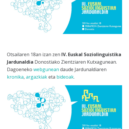
Otsailaren 18an izan zen
IV. Euskal Soziolinguistika
Jardunaldia
Donostiako Zientziaren Kutxagunean.
Dagoeneko
webgunean
daude Jardunaldiaren
kronika
,
argazkiak
eta
bideoak
.