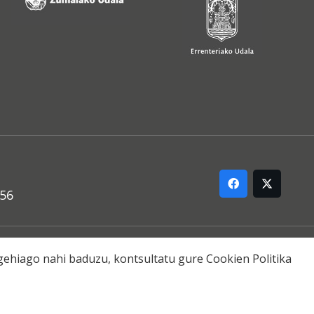
556
ARREMANA
o gehiago nahi baduzu, kontsultatu gure
Cookien Politika