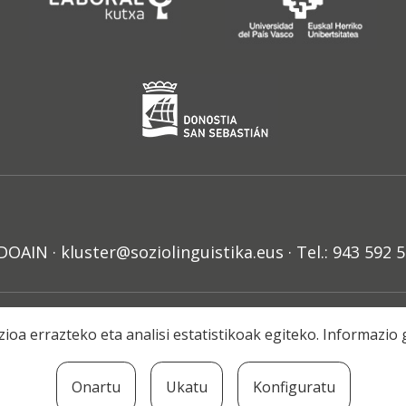
N · kluster@soziolinguistika.eus · Tel.: 943 592 
HARRA
PRIBATUTASUN POLITIKA
COOKIE-EN POLITIKA
H
ioa errazteko eta analisi estatistikoak egiteko. Informazi
© 2021 Soziolinguistika Klusterra
Onartu
Ukatu
Konfiguratu