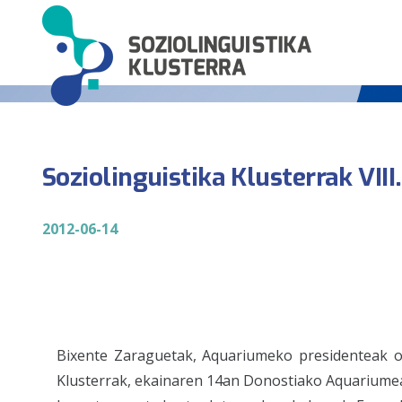
Soziolinguistika Klusterrak VIII
2012-06-14
Bixente Zaraguetak, Aquariumeko presidenteak on
Klusterrak, ekainaren 14an Donostiako Aquariumean