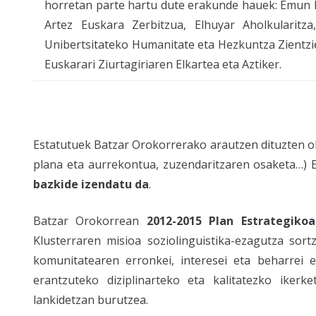
horretan parte hartu dute erakunde hauek: Emun 
Artez Euskara Zerbitzua, Elhuyar Aholkularitz
Unibertsitateko Humanitate eta Hezkuntza Zientzi
Euskarari Ziurtagiriaren Elkartea eta Aztiker.
Estatutuek Batzar Orokorrerako arautzen dituzten oh
plana eta aurrekontua, zuzendaritzaren osaketa…) 
bazkide izendatu da
.
Batzar Orokorrean
2012-2015 Plan Estrategiko
Klusterraren misioa soziolinguistika-ezagutza sort
komunitatearen erronkei, interesei eta beharrei 
erantzuteko diziplinarteko eta kalitatezko iker
lankidetzan burutzea.