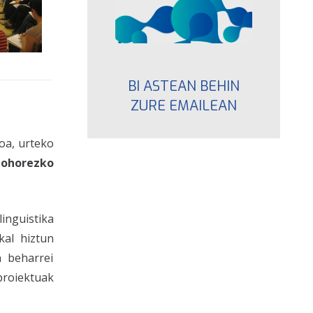
BI ASTEAN BEHIN
ZURE EMAILEAN
oa, urteko
 ohorezko
inguistika
kal hiztun
n beharrei
proiektuak