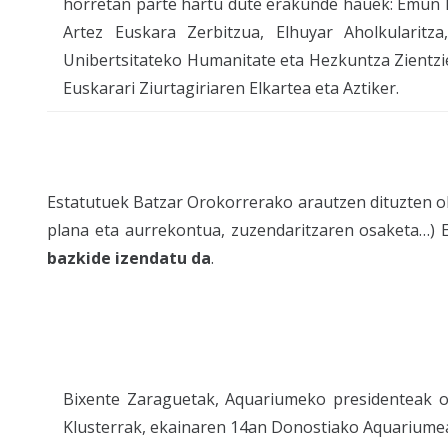
horretan parte hartu dute erakunde hauek: Emun 
Artez Euskara Zerbitzua, Elhuyar Aholkularitz
Unibertsitateko Humanitate eta Hezkuntza Zientzi
Euskarari Ziurtagiriaren Elkartea eta Aztiker.
Estatutuek Batzar Orokorrerako arautzen dituzten oh
plana eta aurrekontua, zuzendaritzaren osaketa…) 
bazkide izendatu da
.
Bixente Zaraguetak, Aquariumeko presidenteak on
Klusterrak, ekainaren 14an Donostiako Aquariumean