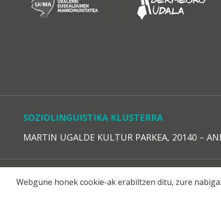
SOZIOLINGUISTIKA KLUSTERRA
MARTIN UGALDE KULTUR PARKEA, 20140 – ANDOAI
LEGE O
Webgune honek cookie-ak erabiltzen ditu, zure nabigaz