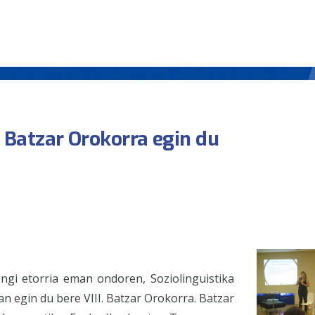
. Batzar Orokorra egin du
gi etorria eman ondoren, Soziolinguistika
 egin du bere VIII. Batzar Orokorra. Batzar