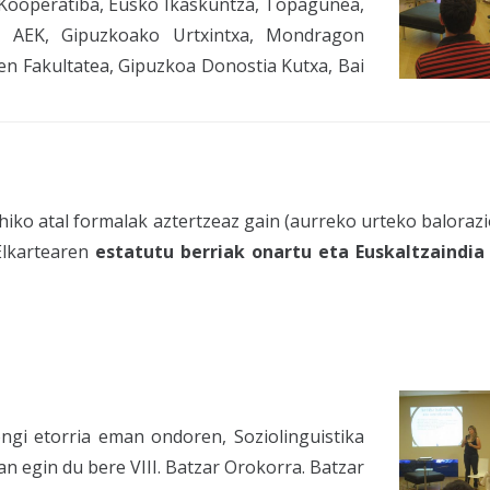
Kooperatiba, Eusko Ikaskuntza, Topagunea,
a, AEK, Gipuzkoako Urtxintxa, Mondragon
en Fakultatea, Gipuzkoa Donostia Kutxa, Bai
iko atal formalak aztertzeaz gain (aurreko urteko balorazi
Elkartearen
estatutu berriak onartu eta Euskaltzaindia
gi etorria eman ondoren, Soziolinguistika
 egin du bere VIII. Batzar Orokorra. Batzar