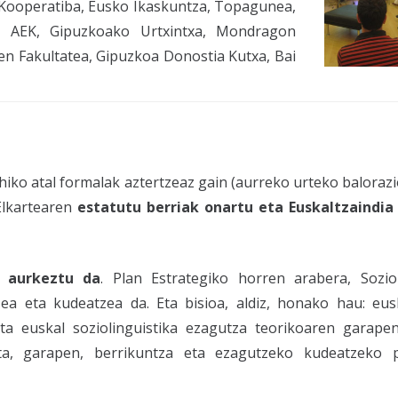
Kooperatiba, Eusko Ikaskuntza, Topagunea,
a, AEK, Gipuzkoako Urtxintxa, Mondragon
en Fakultatea, Gipuzkoa Donostia Kutxa, Bai
iko atal formalak aztertzeaz gain (aurreko urteko balorazi
Elkartearen
estatutu berriak onartu eta Euskaltzaindia
a aurkeztu da
. Plan Estrategiko horren arabera, Soziol
zea eta kudeatzea da. Eta bisioa, aldiz, honako hau: eus
eta euskal soziolinguistika ezagutza teorikoaren garape
keta, garapen, berrikuntza eta ezagutzeko kudeatzeko 