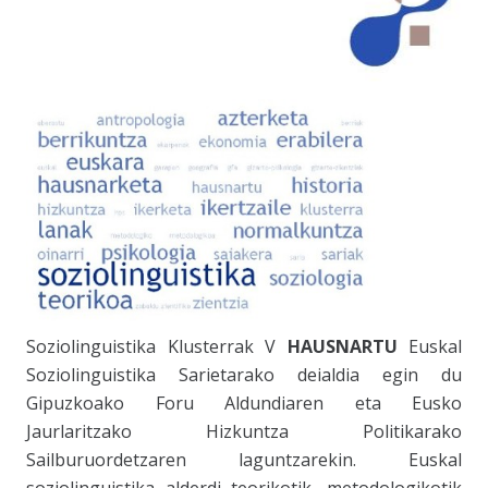
Soziolinguistika Klusterra
k V
HAUSNARTU
Euskal
Soziolinguistika Sarietarako deialdia egin du
Gipuzkoako Foru Aldundiaren eta Eusko
Jaurlaritzako Hizkuntza Politikarako
Sailburuordetzaren laguntzarekin. Euskal
soziolinguistika alderdi teorikotik, metodologikotik