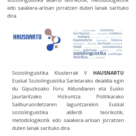
edo saiakera-arloan jorratzen duten lanak sarituko
dira.
Soziolinguistika Klusterra
k V
HAUSNARTU
Euskal Soziolinguistika Sarietarako deialdia egin
du Gipuzkoako Foru Aldundiaren eta Eusko
Jaurlaritzako Hizkuntza Politikarako
Sailburuordetzaren laguntzarekin. Euskal
soziolinguistika alderdi teorikotik,
metodologikotik edo saiakera-arloan jorratzen
duten lanak sarituko dira.