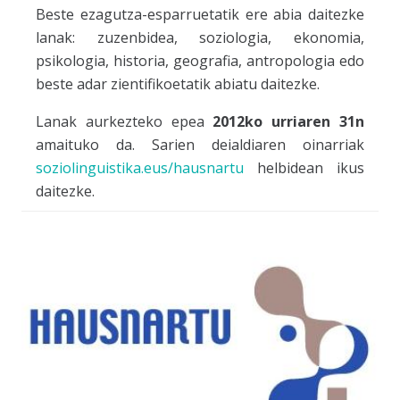
Beste ezagutza-esparruetatik ere abia daitezke
lanak: zuzenbidea, soziologia, ekonomia,
psikologia, historia, geografia, antropologia edo
beste adar zientifikoetatik abiatu daitezke.
Lanak aurkezteko epea
2012ko urriaren 31n
amaituko da. Sarien deialdiaren oinarriak
soziolinguistika.eus/hausnartu
helbidean ikus
daitezke.