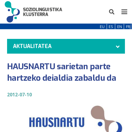
EU
ES
EN
FR
AKTUALITATEA
HAUSNARTU sarietan parte
hartzeko deialdia zabaldu da
2012-07-10