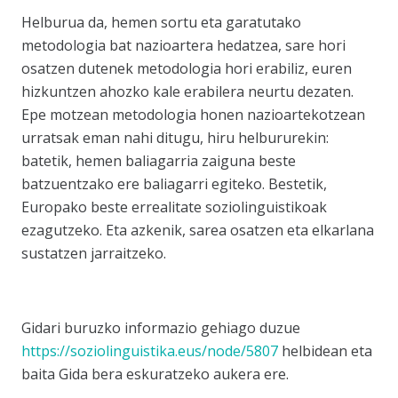
Helburua da, hemen sortu eta garatutako
metodologia bat nazioartera hedatzea, sare hori
osatzen dutenek metodologia hori erabiliz, euren
hizkuntzen ahozko kale erabilera neurtu dezaten.
Epe motzean metodologia honen nazioartekotzean
urratsak eman nahi ditugu, hiru helbururekin:
batetik, hemen baliagarria zaiguna beste
batzuentzako ere baliagarri egiteko. Bestetik,
Europako beste errealitate soziolinguistikoak
ezagutzeko. Eta azkenik, sarea osatzen eta elkarlana
sustatzen jarraitzeko.
Gidari buruzko informazio gehiago duzue
https://soziolinguistika.eus/node/5807
helbidean eta
baita Gida bera eskuratzeko aukera ere.