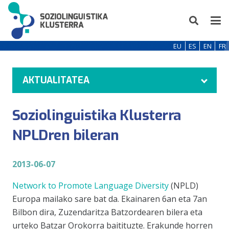
EU
ES
EN
FR
AKTUALITATEA
Soziolinguistika Klusterra
NPLDren bileran
2013-06-07
Network to Promote Language Diversity
(NPLD)
Europa mailako sare bat da. Ekainaren 6an eta 7an
Bilbon dira, Zuzendaritza Batzordearen bilera eta
urteko Batzar Orokorra baitituzte. Erakunde horren