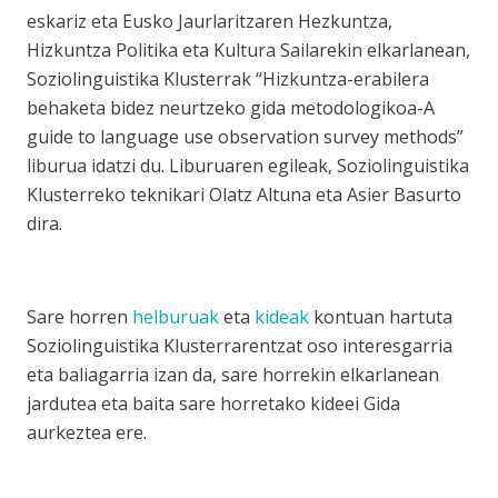
eskariz eta Eusko Jaurlaritzaren Hezkuntza,
Hizkuntza Politika eta Kultura Sailarekin elkarlanean,
Soziolinguistika Klusterrak
“Hizkuntza-erabilera
behaketa bidez neurtzeko gida metodologikoa-A
guide to language use observation survey methods”
liburua idatzi du. Liburuaren egileak, Soziolinguistika
Klusterreko teknikari Olatz Altuna eta Asier Basurto
dira.
Sare horren
helburuak
eta
kideak
kontuan hartuta
Soziolinguistika Klusterrarentzat oso interesgarria
eta baliagarria izan da, sare horrekin elkarlanean
jardutea eta baita sare horretako kideei Gida
aurkeztea ere.