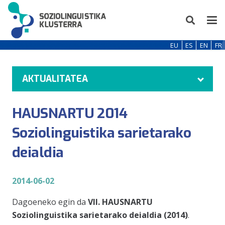
EU
ES
EN
FR
AKTUALITATEA
HAUSNARTU 2014
Soziolinguistika sarietarako
deialdia
2014-06-02
Dagoeneko egin da
VII. HAUSNARTU
Soziolinguistika sarietarako deialdia (2014)
.