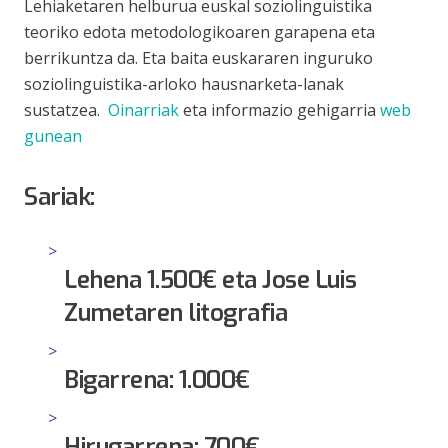
Lehiaketaren helburua euskal soziolinguistika
teoriko edota metodologikoaren garapena eta
berrikuntza da. Eta baita euskararen inguruko
soziolinguistika-arloko hausnarketa-lanak
sustatzea.
Oinarriak
eta informazio gehigarria
web
gunean
Sariak:
Lehena
1.500€ eta Jose Luis
Zumetaren litografia
Bigarrena: 1.000€
Hirugarrena: 700€