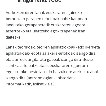
Aurkezten diren lanak euskararen gaineko
berariazko garapen teorikoak nahiz kanpoan
landutako gerapenetatik euskararen egoera
aztertzeko eta ulertzeko egokitzapenak izan
daitezke.
Lanak teorikoak, teorien aplikaziokoak -edo ikerketa
aplikatukoak- edota saiakera-arlokoak izango dira
eta aurretik argitaratu gabeak izango dira. Beste
zientzia arlo batzuetatik euskararen egoerara
egokitutako beste lan ildo batzuk ere aurkeztu ahal
izango dira (antropologiatik, historiatik,
informatikatik, fisikatik e.a.).