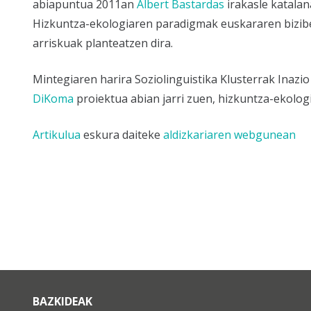
abiapuntua 2011an
Albert Bastardas
irakasle katalan
Hizkuntza-ekologiaren paradigmak euskararen bizibe
arriskuak planteatzen dira.
Mintegiaren harira Soziolinguistika Klusterrak Inaz
DiKoma
proiektua abian jarri zuen, hizkuntza-ekolog
Artikulua
eskura daiteke
aldizkariaren webgunean
BAZKIDEAK