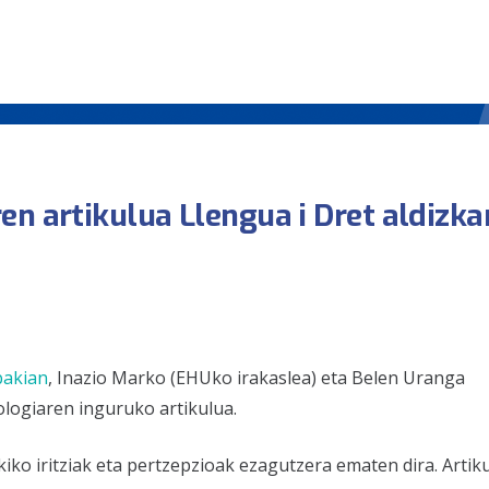
en artikulua Llengua i Dret aldizka
bakian
, Inazio Marko (EHUko irakaslea) eta Belen Uranga
ologiaren inguruko artikulua.
kiko iritziak eta pertzepzioak ezagutzera ematen dira. Artik