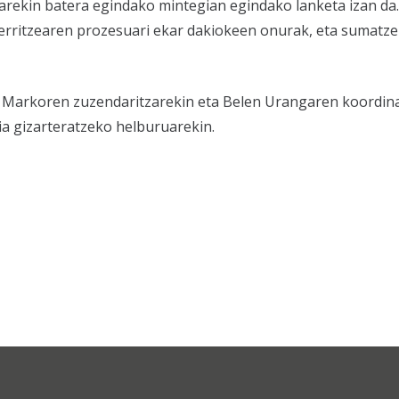
arekin batera egindako mintegian egindako lanketa izan da.
rritzearen prozesuari ekar dakiokeen onurak, eta sumatze
io Markoren zuzendaritzarekin eta Belen Urangaren koordin
ia gizarteratzeko helburuarekin.