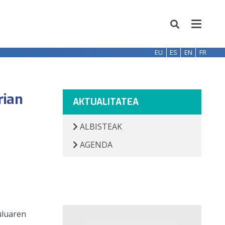
EU
ES
EN
FR
rian
AKTUALITATEA
ALBISTEAK
AGENDA
uluaren