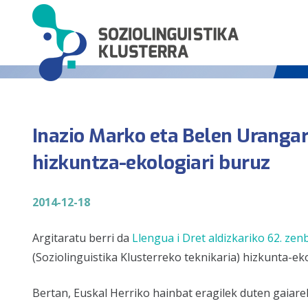
Inazio Marko eta Belen Urangar
hizkuntza-ekologiari buruz
2014-12-18
Argitaratu berri da
Llengua i Dret
aldizkariko 62. zen
(Soziolinguistika Klusterreko teknikaria) hizkunta-ek
Bertan, Euskal Herriko hainbat eragilek duten gaiare