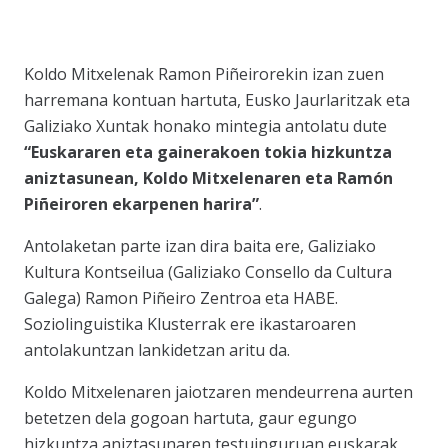
Koldo Mitxelenak Ramon Piñeirorekin izan zuen
harremana kontuan hartuta, Eusko Jaurlaritzak eta
Galiziako Xuntak honako mintegia antolatu dute
“Euskararen eta gainerakoen tokia hizkuntza
aniztasunean, Koldo Mitxelenaren eta Ramón
Piñeiroren ekarpenen harira”
.
Antolaketan parte izan dira baita ere, Galiziako
Kultura Kontseilua (Galiziako Consello da Cultura
Galega) Ramon Piñeiro Zentroa eta HABE.
Soziolinguistika Klusterrak ere ikastaroaren
antolakuntzan lankidetzan aritu da.
Koldo Mitxelenaren jaiotzaren mendeurrena aurten
betetzen dela gogoan hartuta, gaur egungo
hizkuntza aniztasunaren testuinguruan euskarak