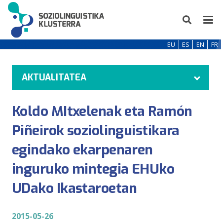
EU
ES
EN
FR
AKTUALITATEA
Koldo MItxelenak eta Ramón
Piñeirok soziolinguistikara
egindako ekarpenaren
inguruko mintegia EHUko
UDako Ikastaroetan
2015-05-26