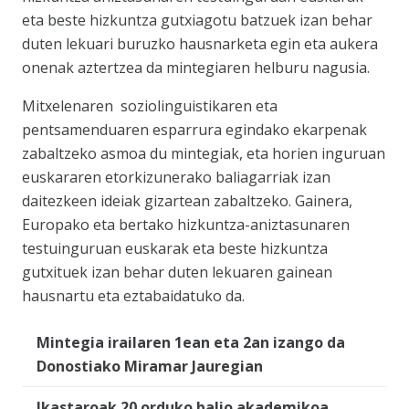
eta beste hizkuntza gutxiagotu batzuek izan behar
duten lekuari buruzko hausnarketa egin eta aukera
onenak aztertzea da mintegiaren helburu nagusia.
Mitxelenaren soziolinguistikaren eta
pentsamenduaren esparrura egindako ekarpenak
zabaltzeko asmoa du mintegiak, eta horien inguruan
euskararen etorkizunerako baliagarriak izan
daitezkeen ideiak gizartean zabaltzeko. Gainera,
Europako eta bertako hizkuntza-aniztasunaren
testuinguruan euskarak eta beste hizkuntza
gutxituek izan behar duten lekuaren gainean
hausnartu eta eztabaidatuko da.
Mintegia irailaren 1ean eta 2an izango da
Donostiako Miramar Jauregian
Ikastaroak 20 orduko balio akademikoa