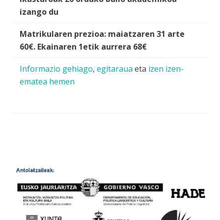
izango du
Matrikularen prezioa: maiatzaren 31 arte
60€. Ekainaren 1etik aurrera 68€
Informazio gehiago
,
egitaraua
eta
izen izen-
ematea hemen