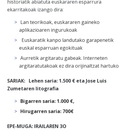
historiatik abiatuta euskararen esparrura
ekarritakoak izango dira:
Lan teorikoak, euskararen gaineko
aplikazioaren ingurukoak
Euskaratik kanpo landutako garapenetik
euskal esparruan egokituak
Aurretik argitaratu gabeak. Interneten
argitaratutakoak ez dira orijinaltzat hartuko
SARIAK:
Lehen saria: 1.500 € eta Jose Luis
Zumetaren litografia
Bigarren saria: 1.000 €,
Hirugarren saria: 700€
EPE-MUGA: IRAILAREN 3O