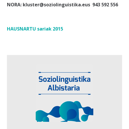
NORA: kluster@soziolinguistika.eus 943 592 556
HAUSNARTU sariak 2015