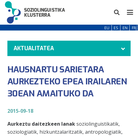
EU
ES
EN
FR
AKTUALITATEA
HAUSNARTU SARIETARA
AURKEZTEKO EPEA IRAILAREN
30EAN AMAITUKO DA
2015-09-18
Aurkeztu daitezkeen lanak
soziolinguistikatik,
soziologiatik, hizkuntzalaritzatik, antropologiatik,