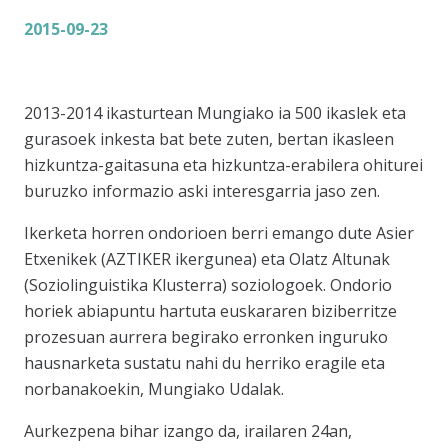
2015-09-23
2013-2014 ikasturtean Mungiako ia 500 ikaslek eta
gurasoek inkesta bat bete zuten, bertan ikasleen
hizkuntza-gaitasuna eta hizkuntza-erabilera ohiturei
buruzko informazio aski interesgarria jaso zen.
Ikerketa horren ondorioen berri emango dute Asier
Etxenikek (AZTIKER ikergunea) eta Olatz Altunak
(Soziolinguistika Klusterra) soziologoek. Ondorio
horiek abiapuntu hartuta euskararen biziberritze
prozesuan aurrera begirako erronken inguruko
hausnarketa sustatu nahi du herriko eragile eta
norbanakoekin, Mungiako Udalak.
Aurkezpena bihar izango da, irailaren 24an,