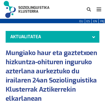
EU
ES
EN
FR
AKTUALITATEA
Mungiako haur eta gaztetxoen
hizkuntza-ohituren inguruko
azterlana aurkeztuko du
irailaren 24an Soziolinguistika
Klusterrak Aztikerrekin
elkarlanean