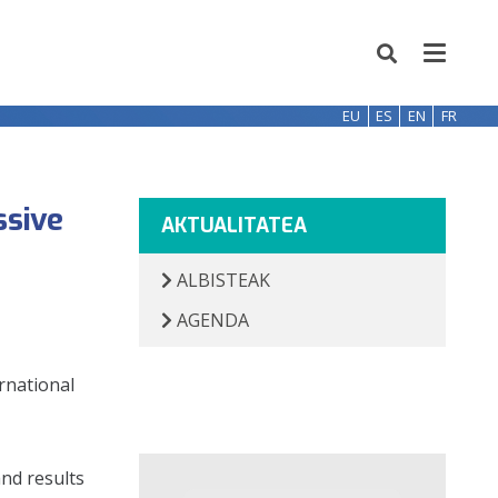
EU
ES
EN
FR
ssive
AKTUALITATEA
ALBISTEAK
AGENDA
rnational
and results