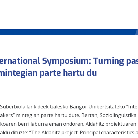
nternational Symposium: Turning pa
 mintegian parte hartu du
 Suberbiola lankideek Galesko Bangor Unibertsitateko “Inte
kers” mintegian parte hartu dute. Bertan, Soziolinguistika
tikoaren berri laburra eman ondoren, Aldahitz proiektuaren
u dituzte: “The Aldahitz project. Principal characteristics 