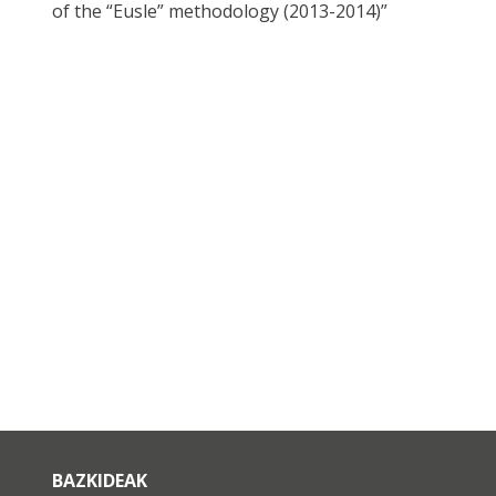
of the “Eusle” methodology (2013-2014)”
BAZKIDEAK