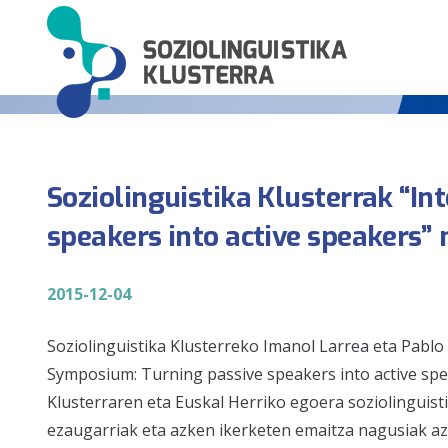
Soziolinguistika Klusterrak “I
speakers into active speakers”
2015-12-04
Soziolinguistika Klusterreko Imanol Larrea eta Pablo
Symposium: Turning passive speakers into active spea
Klusterraren eta Euskal Herriko egoera soziolinguis
ezaugarriak eta azken ikerketen emaitza nagusiak azald