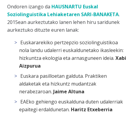
Ondoren izango da
HAUSNARTU Euskal
Soziolinguistika Lehiaketaren SARI-BANAKETA
.
2015ean aurkeztutako lanen lehen hiru saridunek
aurkeztuko dituzte euren lanak:
Euskararekiko pertzepzio soziolinguistikoa
nola landu udalerri euskaldunetako ikasleekin:
hizkuntza ekologia eta arnasguneen ideia.
Xabi
Aizpurua
Euskara pasilloetan galduta. Praktiken
aldaketak eta hizkuntz mudantzak
nerabezaroan
.
Jaime Altuna
EAEko gehiengo euskalduna duten udalerriak
epaitegi erdaldunetan.
Haritz Etxeberria