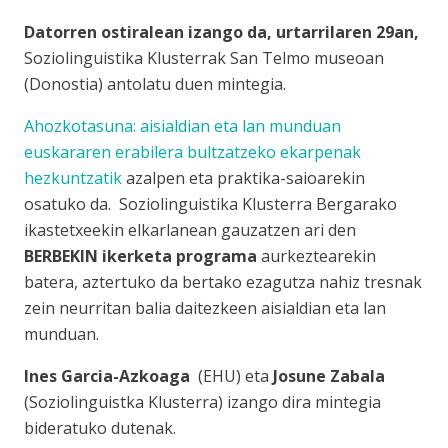
Datorren ostiralean izango da, urtarrilaren 29an,
Soziolinguistika Klusterrak San Telmo museoan
(Donostia) antolatu duen mintegia.
Ahozkotasuna: aisialdian eta lan munduan
euskararen erabilera bultzatzeko ekarpenak
hezkuntzatik
azalpen eta praktika-saioarekin
osatuko da. Soziolinguistika Klusterra Bergarako
ikastetxeekin elkarlanean gauzatzen ari den
BERBEKIN ikerketa programa
aurkeztearekin
batera, aztertuko da bertako ezagutza nahiz tresnak
zein neurritan balia daitezkeen aisialdian eta lan
munduan.
Ines Garcia-Azkoaga
(EHU) eta
Josune Zabala
(Soziolinguistka Klusterra) izango dira mintegia
bideratuko dutenak.