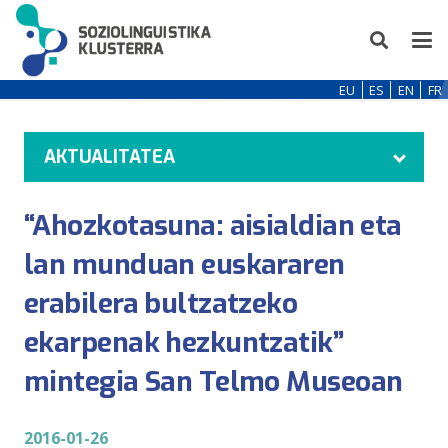
EU
ES
EN
FR
AKTUALITATEA
“Ahozkotasuna: aisialdian eta
lan munduan euskararen
erabilera bultzatzeko
ekarpenak hezkuntzatik”
mintegia San Telmo Museoan
2016-01-26