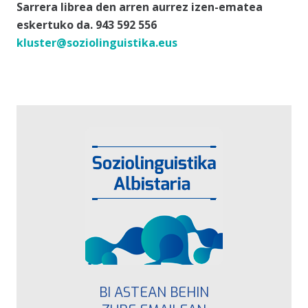
Sarrera librea den arren
aurrez
izen-ematea
eskertuko da. 943 592 556
kluster@soziolinguistika.eus
BI ASTEAN BEHIN