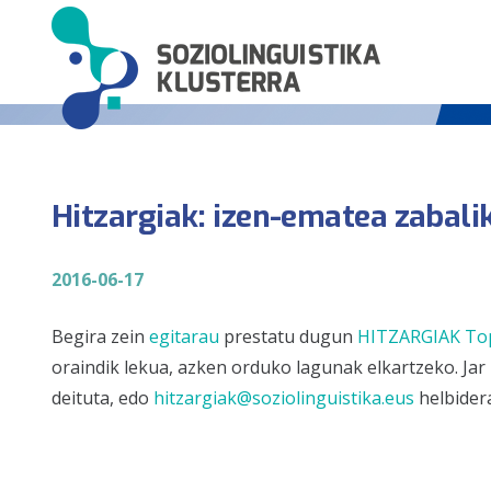
Hitzargiak: izen-ematea zabalik
2016-06-17
Begira zein
egitarau
prestatu dugun
HITZARGIAK
To
oraindik lekua, azken orduko lagunak elkartzeko. Ja
deituta, edo
hitzargiak@soziolinguistika.eus
helbidera