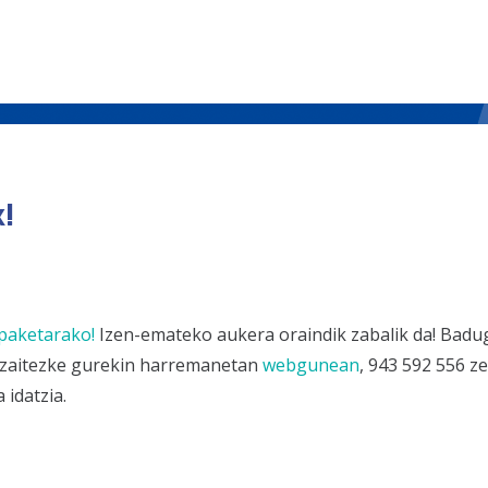
!
paketarako!
Izen-emateko aukera oraindik zabalik da! Badu
r zaitezke gurekin harremanetan
webgunean
, 943 592 556 z
 idatzia.