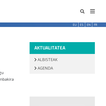
EU
ES
EN
FR
AKTUALITATEA
ALBISTEAK
AGENDA
gu
enbakira