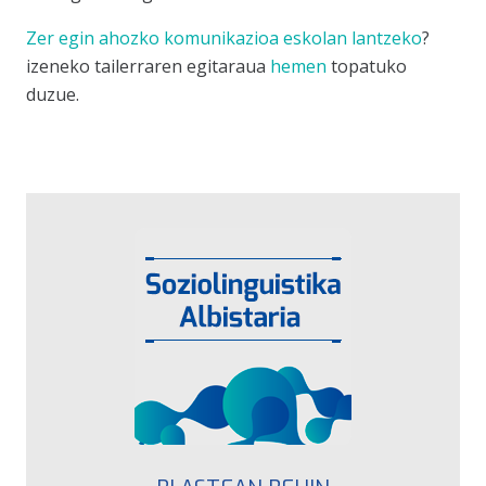
Zer egin ahozko komunikazioa eskolan lantzeko
?
izeneko tailerraren egitaraua
hemen
topatuko
duzue.