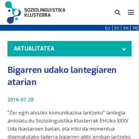
EU
ES
EN
FR
AKTUALITATEA
Bigarren udako lantegiaren
atarian
2016-07-28
“Zer egin ahozko komunikazioa lantzeko” lantegia
antolatu du Soziolinguistika Klusterrak EHUko XXXV
Uda Ikastaroen baitan, eta iritsi da momentua
diseinatutako tailerra bigarren aldiz proban jartzeko.