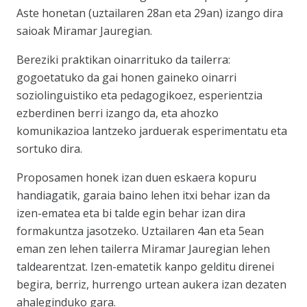
Aste honetan (uztailaren 28an eta 29an) izango dira
saioak Miramar Jauregian.
Bereziki praktikan oinarrituko da tailerra:
gogoetatuko da gai honen gaineko oinarri
soziolinguistiko eta pedagogikoez, esperientzia
ezberdinen berri izango da, eta ahozko
komunikazioa lantzeko jarduerak esperimentatu eta
sortuko dira.
Proposamen honek izan duen eskaera kopuru
handiagatik, garaia baino lehen itxi behar izan da
izen-ematea eta bi talde egin behar izan dira
formakuntza jasotzeko. Uztailaren 4an eta 5ean
eman zen lehen tailerra Miramar Jauregian lehen
taldearentzat. Izen-ematetik kanpo gelditu direnei
begira, berriz, hurrengo urtean aukera izan dezaten
ahaleginduko gara.