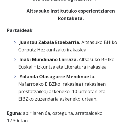
Altsasuko Institutuko esperientziaren
kontaketa
.
Partaideak
:
Juantxu Zabala Etxebarria.
Altsasuko BHIko
Gorputz Hezkuntzako irakaslea
Iñaki Mundiñano Larraza.
Altsasuko BHIko
Euskal Hizkuntza eta Literatura irakaslea
Yolanda Olasagarre Mendinueta.
Nafarroako EIBZko irakaslea (irakasleen
prestatzailea) azkeneko 10 urteotan eta
EIBZko zuzendaria azkeneko urtean
.
Eguna
: apirilaren 6a, osteguna, arratsaldeko
17:30etan.