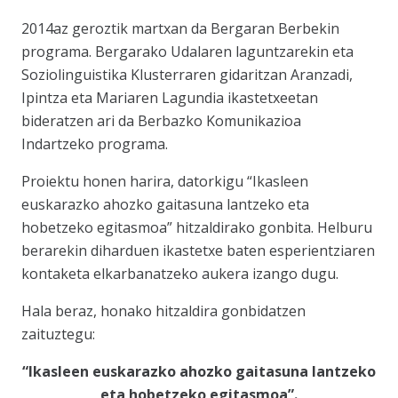
2014az geroztik martxan da Bergaran Berbekin
programa. Bergarako Udalaren laguntzarekin eta
Soziolinguistika Klusterraren gidaritzan Aranzadi,
Ipintza eta Mariaren Lagundia ikastetxeetan
bideratzen ari da Berbazko Komunikazioa
Indartzeko programa.
Proiektu honen harira, datorkigu “Ikasleen
euskarazko ahozko gaitasuna lantzeko eta
hobetzeko egitasmoa” hitzaldirako gonbita. Helburu
berarekin diharduen ikastetxe baten esperientziaren
kontaketa elkarbanatzeko aukera izango dugu.
Hala beraz, honako hitzaldira gonbidatzen
zaituztegu:
“Ikasleen euskarazko ahozko gaitasuna lantzeko
eta hobetzeko egitasmoa”.