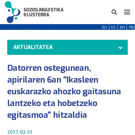
EU
ES
EN
FR
AKTUALITATEA
Datorren ostegunean,
apirilaren 6an “Ikasleen
euskarazko ahozko gaitasuna
lantzeko eta hobetzeko
egitasmoa” hitzaldia
2017-03-31