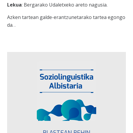
Lekua
: Bergarako Udaletxeko areto nagusia.
Azken tartean galde-erantzunetarako tartea egongo
da.
.
BI ASTEAN BEHIN