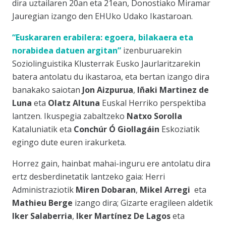
dira uztailaren 20an eta 21ean, Donostiako Miramar
Jauregian izango den EHUko Udako Ikastaroan.
“Euskararen erabilera: egoera, bilakaera eta
norabidea datuen argitan”
izenburuarekin
Soziolinguistika Klusterrak Eusko Jaurlaritzarekin
batera antolatu du ikastaroa, eta bertan izango dira
banakako saiotan
Jon Aizpurua
,
Iñaki Martinez de
Luna
eta
Olatz Altuna
Euskal Herriko perspektiba
lantzen. Ikuspegia zabaltzeko
Natxo Sorolla
Kataluniatik eta
Conchúr Ó Giollagáin
Eskoziatik
egingo dute euren irakurketa.
Horrez gain, hainbat mahai-inguru ere antolatu dira
ertz desberdinetatik lantzeko gaia: Herri
Administraziotik
Miren Dobaran
,
Mikel Arregi
eta
Mathieu Berge
izango dira; Gizarte eragileen aldetik
Iker Salaberria
,
Iker Martínez De Lagos
eta