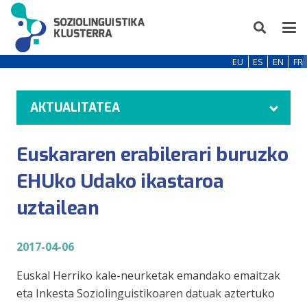
EU
ES
EN
FR
AKTUALITATEA
Euskararen erabilerari buruzko
EHUko Udako ikastaroa
uztailean
2017-04-06
Euskal Herriko kale-neurketak emandako emaitzak
eta Inkesta Soziolinguistikoaren datuak aztertuko