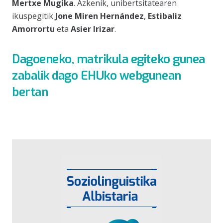
Mertxe Mugika
. Azkenik, unibertsitatearen
ikuspegitik
Jone Miren Hernández
,
Estibaliz
Amorrortu
eta
Asier Irizar
.
Dagoeneko, matrikula egiteko gunea
zabalik dago EHUko webgunean
bertan