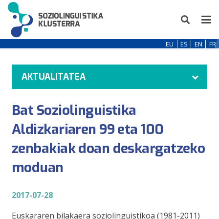
EU
ES
EN
FR
AKTUALITATEA
Bat Soziolinguistika
Aldizkariaren 99 eta 100
zenbakiak doan deskargatzeko
moduan
2017-07-28
Euskararen bilakaera soziolinguistikoa (1981-2011)