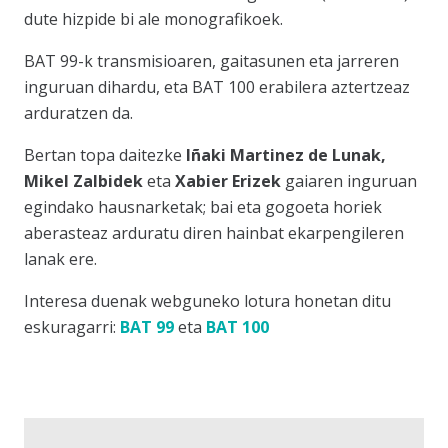
dute hizpide bi ale monografikoek.
BAT 99-k transmisioaren, gaitasunen eta jarreren
inguruan dihardu, eta BAT 100 erabilera aztertzeaz
arduratzen da.
Bertan topa daitezke
Iñaki Martinez de Lunak,
Mikel Zalbidek
eta
Xabier Erizek
gaiaren inguruan
egindako hausnarketak; bai eta gogoeta horiek
aberasteaz arduratu diren hainbat ekarpengileren
lanak ere.
Interesa duenak webguneko lotura honetan ditu
eskuragarri:
BAT 99
eta
BAT 100