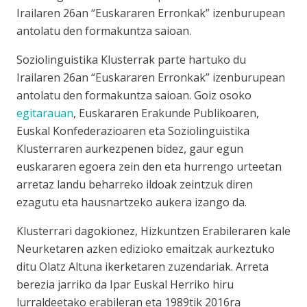
Irailaren 26an “Euskararen Erronkak” izenburupean
antolatu den formakuntza saioan.
Soziolinguistika Klusterrak parte hartuko du
Irailaren 26an “Euskararen Erronkak” izenburupean
antolatu den formakuntza saioan. Goiz osoko
egitarauan
, Euskararen Erakunde Publikoaren,
Euskal Konfederazioaren eta Soziolinguistika
Klusterraren aurkezpenen bidez, gaur egun
euskararen egoera zein den eta hurrengo urteetan
arretaz landu beharreko ildoak zeintzuk diren
ezagutu eta hausnartzeko aukera izango da.
Klusterrari dagokionez, Hizkuntzen Erabileraren kale
Neurketaren azken edizioko emaitzak aurkeztuko
ditu Olatz Altuna ikerketaren zuzendariak. Arreta
berezia jarriko da Ipar Euskal Herriko hiru
lurraldeetako erabileran eta 1989tik 2016ra