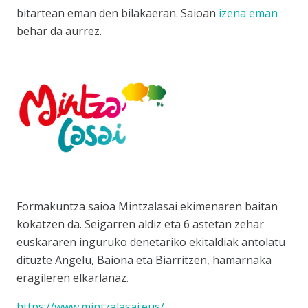
bitartean eman den bilakaeran. Saioan
izena eman
behar da aurrez.
Formakuntza saioa Mintzalasai ekimenaren baitan
kokatzen da. Seigarren aldiz eta 6 astetan zehar
euskararen inguruko denetariko ekitaldiak antolatu
dituzte Angelu, Baiona eta Biarritzen, hamarnaka
eragileren elkarlanaz.
https://www.mintzalasai.eus/