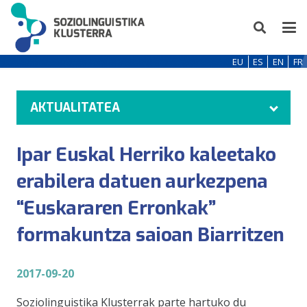
EU
ES
EN
FR
AKTUALITATEA
Ipar Euskal Herriko kaleetako
erabilera datuen aurkezpena
“Euskararen Erronkak”
formakuntza saioan Biarritzen
2017-09-20
Soziolinguistika Klusterrak parte hartuko du