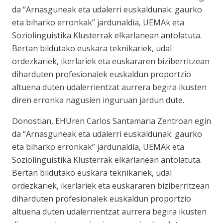
da “Arnasguneak eta udalerri euskaldunak: gaurko
eta biharko erronkak” jardunaldia, UEMAk eta
Soziolinguistika Klusterrak elkarlanean antolatuta.
Bertan bildutako euskara teknikariek, udal
ordezkariek, ikerlariek eta euskararen biziberritzean
diharduten profesionalek euskaldun proportzio
altuena duten udalerrientzat aurrera begira ikusten
diren erronka nagusien inguruan jardun dute.
Donostian, EHUren Carlos Santamaria Zentroan egin
da “Arnasguneak eta udalerri euskaldunak: gaurko
eta biharko erronkak” jardunaldia, UEMAk eta
Soziolinguistika Klusterrak elkarlanean antolatuta.
Bertan bildutako euskara teknikariek, udal
ordezkariek, ikerlariek eta euskararen biziberritzean
diharduten profesionalek euskaldun proportzio
altuena duten udalerrientzat aurrera begira ikusten