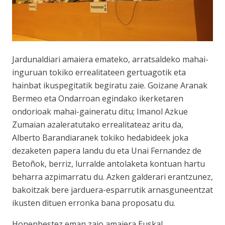
Jardunaldiari amaiera emateko, arratsaldeko mahai-
inguruan tokiko errealitateen gertuagotik eta
hainbat ikuspegitatik begiratu zaie. Goizane Aranak
Bermeo eta Ondarroan egindako ikerketaren
ondorioak mahai-gaineratu ditu; Imanol Azkue
Zumaian azaleratutako errealitateaz aritu da,
Alberto Barandiaranek tokiko hedabideek joka
dezaketen papera landu du eta Unai Fernandez de
Betoñok, berriz, lurralde antolaketa kontuan hartu
beharra azpimarratu du. Azken galderari erantzunez,
bakoitzak bere jarduera-esparrutik arnasguneentzat
ikusten dituen erronka bana proposatu du.
Honenbestez eman zaio amaiera Euskal