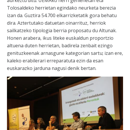
aurkeztu ditu: UEMAko herri gehienetan eta
Tolosaldeko herrietan egindako neurketa berezia
izan da. Guztira 54.700 elkarrizketatik gora behatu
dira. Aztertutako datuetan oinarrituz, herriok
sailkatzeko tipologia berria proposatu du Altunak.
Honen arabera, ikus liteke euskaldun proportzio
altuena duten herrietan, badirela zenbait ezingo
genituzkeenak arnasgune kategorian sartu; izan ere,
kaleko erabilerari erreparatuta ezin da esan
euskarazko jarduna nagusi denik bertan.