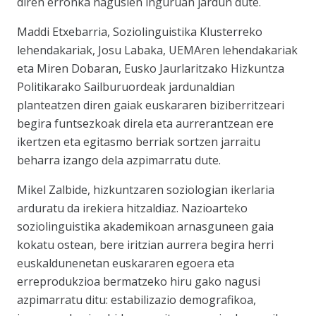
diren erronka nagusien inguruan jardun dute.
Maddi Etxebarria, Soziolinguistika Klusterreko
lehendakariak, Josu Labaka, UEMAren lehendakariak
eta Miren Dobaran, Eusko Jaurlaritzako Hizkuntza
Politikarako Sailburuordeak jardunaldian
planteatzen diren gaiak euskararen biziberritzeari
begira funtsezkoak direla eta aurrerantzean ere
ikertzen eta egitasmo berriak sortzen jarraitu
beharra izango dela azpimarratu dute.
Mikel Zalbide, hizkuntzaren soziologian ikerlaria
arduratu da irekiera hitzaldiaz. Nazioarteko
soziolinguistika akademikoan arnasguneen gaia
kokatu ostean, bere iritzian aurrera begira herri
euskaldunenetan euskararen egoera eta
erreprodukzioa bermatzeko hiru gako nagusi
azpimarratu ditu: estabilizazio demografikoa,