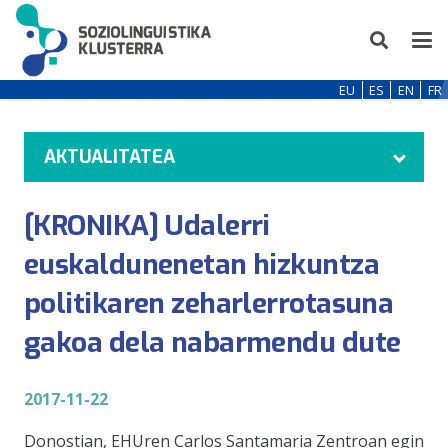
EU
ES
EN
FR
AKTUALITATEA
[KRONIKA] Udalerri
euskaldunenetan hizkuntza
politikaren zeharlerrotasuna
gakoa dela nabarmendu dute
2017-11-22
Donostian, EHUren Carlos Santamaria Zentroan egin