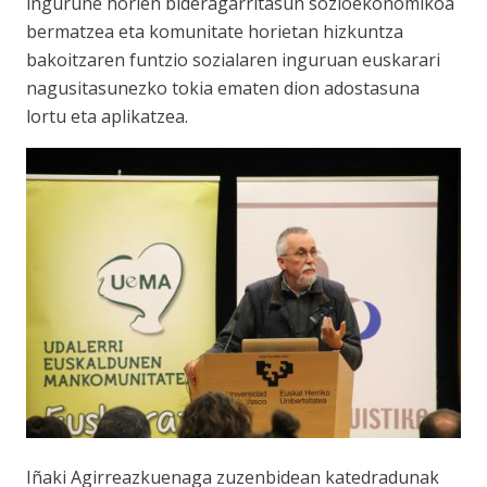
ingurune horien bideragarritasun sozioekonomikoa
bermatzea eta komunitate horietan hizkuntza
bakoitzaren funtzio sozialaren inguruan euskarari
nagusitasunezko tokia ematen dion adostasuna
lortu eta aplikatzea.
Iñaki Agirreazkuenaga zuzenbidean katedradunak