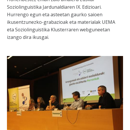
Soziolinguistika Jardunaldiaren IX. Edizioari.
Hurrengo egun eta asteetan gaurko saioen
ikusentzunezko-grabazioak eta materialak UEMA
eta Soziolinguistika Klusterraren webguneetan
izango dira ikusgai.