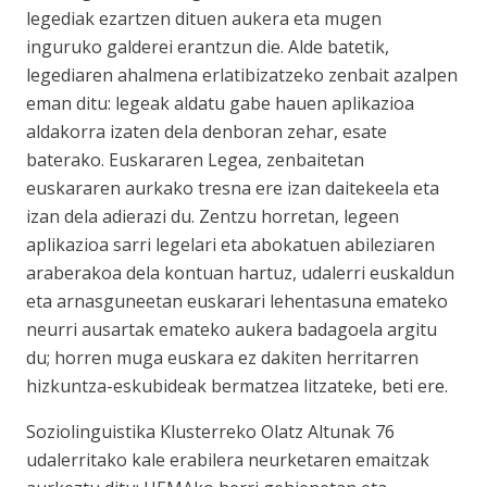
legediak ezartzen dituen aukera eta mugen
inguruko galderei erantzun die. Alde batetik,
legediaren ahalmena erlatibizatzeko zenbait azalpen
eman ditu: legeak aldatu gabe hauen aplikazioa
aldakorra izaten dela denboran zehar, esate
baterako. Euskararen Legea, zenbaitetan
euskararen aurkako tresna ere izan daitekeela eta
izan dela adierazi du. Zentzu horretan, legeen
aplikazioa sarri legelari eta abokatuen abileziaren
araberakoa dela kontuan hartuz, udalerri euskaldun
eta arnasguneetan euskarari lehentasuna emateko
neurri ausartak emateko aukera badagoela argitu
du; horren muga euskara ez dakiten herritarren
hizkuntza-eskubideak bermatzea litzateke, beti ere.
Soziolinguistika Klusterreko Olatz Altunak 76
udalerritako kale erabilera neurketaren emaitzak