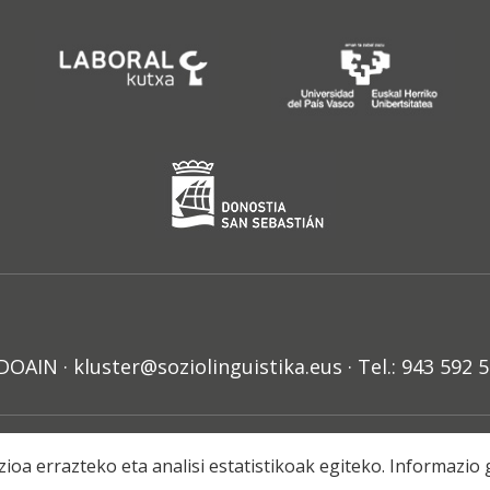
N · kluster@soziolinguistika.eus · Tel.: 943 592 
HARRA
PRIBATUTASUN POLITIKA
COOKIE-EN POLITIKA
H
ioa errazteko eta analisi estatistikoak egiteko. Informazi