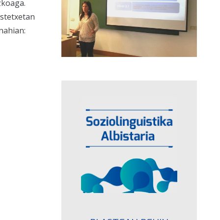
zkoaga.
astetxetan
nahian: