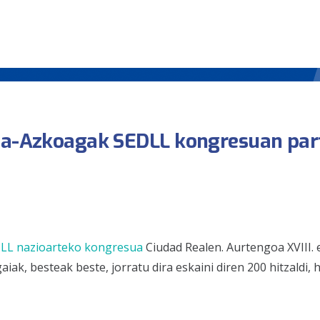
cia-Azkoagak SEDLL kongresuan par
LL nazioarteko kongresua
Ciudad Realen. Aurtengoa XVIII. 
iak, besteak beste, jorratu dira eskaini diren 200 hitzaldi, 