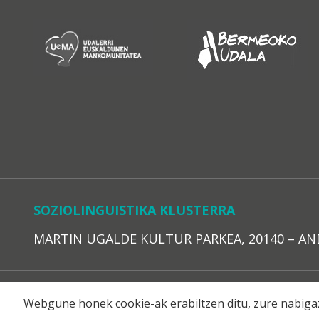
SOZIOLINGUISTIKA KLUSTERRA
MARTIN UGALDE KULTUR PARKEA, 20140 – ANDOAI
LEGE O
Webgune honek cookie-ak erabiltzen ditu, zure nabigaz