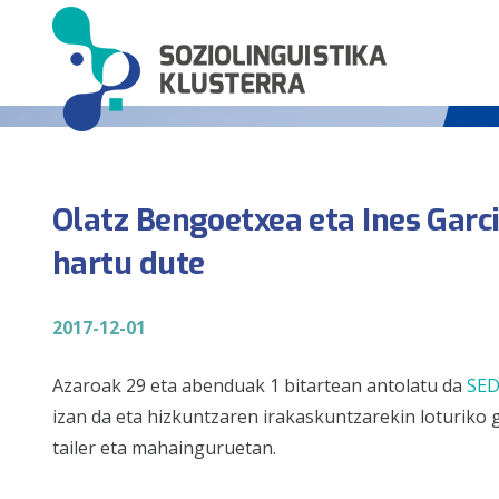
Olatz Bengoetxea eta Ines Gar
hartu dute
2017-12-01
Azaroak 29 eta abenduak 1 bitartean antolatu da
SED
izan da eta hizkuntzaren irakaskuntzarekin loturiko ga
tailer eta mahainguruetan.