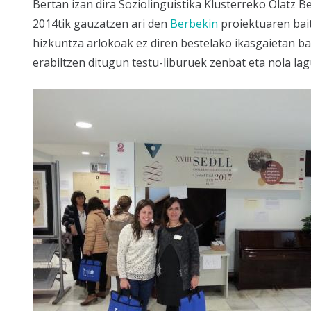
Bertan izan dira Soziolinguistika Klusterreko Olatz 
2014tik gauzatzen ari den
Berbekin
proiektuaren bait
hizkuntza arlokoak ez diren bestelako ikasgaietan ba
erabiltzen ditugun testu-liburuek zenbat eta nola l