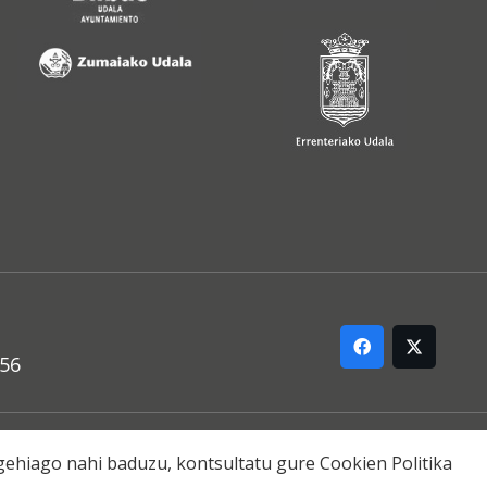
556
ARREMANA
o gehiago nahi baduzu, kontsultatu gure
Cookien Politika