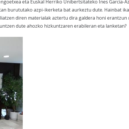
Bengoetxea eta Euskal Herriko Unibertsitateko Ines Garcia-A
an burututako azpi-ikerketa bat aurkeztu dute. Hainbat ik
liatzen diren materialak aztertu dira galdera honi erantzun 
aguntzen dute ahozko hizkuntzaren erabileran eta lanketan?