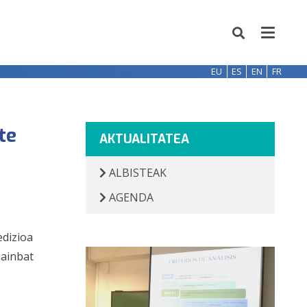
EU
ES
EN
FR
te
AKTUALITATEA
ALBISTEAK
AGENDA
edizioa
hainbat