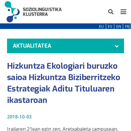
EU
ES
EN
FR
AKTUALITATEA
Hizkuntza Ekologiari buruzko
saioa Hizkuntza Biziberritzeko
Estrategiak Aditu Tituluaren
ikastaroan
2018-10-03
Irailaren 21ean egin zen, Aretxabaleta campusean,