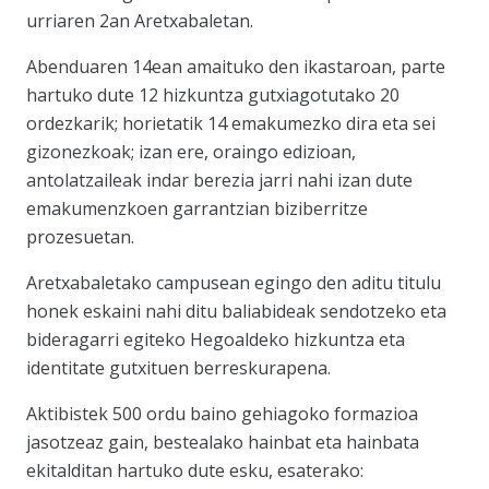
urriaren 2an Aretxabaletan.
Abenduaren 14ean amaituko den ikastaroan, parte
hartuko dute 1
2 hizkuntza gutxiagotutako 20
ordezkarik; horietatik 14 emakumezko dira eta sei
gizonezko
ak; izan ere, oraingo edizioan,
antolatzaileak indar berezia jarri nahi izan dute
emakumenzkoen garrantzian biziberritze
prozesuetan.
Aretxabaletako campusean egingo den aditu titulu
honek eskaini nahi ditu baliabideak sendotzeko eta
bideragarri egiteko Hegoaldeko hizkuntza eta
identitate gutxituen berreskurapena.
Aktibistek 500 ordu baino gehiagoko formazioa
jasotzeaz gain, bestealako hainbat eta hainbata
ekitalditan hartuko dute esku, esaterako: