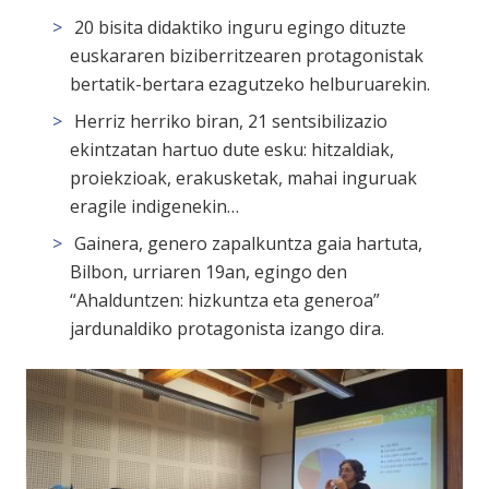
20 bisita didaktiko inguru egingo dituzte
euskararen biziberritzearen protagonistak
bertatik-bertara ezagutzeko helburuarekin.
Herriz herriko biran, 21 sentsibilizazio
ekintzatan hartuo dute esku: hitzaldiak,
proiekzioak, erakusketak,
mahai inguruak
eragile indigenekin
…
Gainera, genero zapalkuntza gaia hartuta,
Bilbon, urriaren 19an, egingo den
“Ahalduntzen: hizkuntza eta generoa”
jardunaldiko protagonista izango dira.