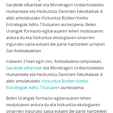
Garabide elkarteak
eta
Mondragon Unibertsitateko
Humanitate eta Hezkuntza Zientzien Fakultateak
4.
aldiz antolatutako Hizkuntza Biziberritzeko
Estrategiak Aditu Tituluaren aurkezpena. Belen
Urangak formazio-egitarauaren lehen moduluaren
ardura du eta hizkuntza-ekologiaren oinarrien
inguruko saioa eskaini die parte hartzeileei urriaren
2an Aretxabaletan.
Irailaren 21ean egin zen, Aretxabaleta campusean,
Garabide elkarteak
eta
Mondragon Unibertsitateko
Humanitate eta Hezkuntza Zientzien Fakultateak
4.
aldiz antolatutako
Hizkuntza Biziberritzeko
Estrategiak Aditu Tituluaren
aurkezpena.
Belen Urangak formazio-egitarauaren lehen
moduluaren ardura du eta hizkuntza-ekologiaren
oinarrien inguruko saioa eskaini die parte hartzeileei