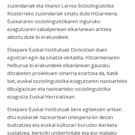
zuzendariak eta Imanol Larrea Soziolinguistika
Klusterreko zuzendariak sinatu dute hitzarmena.
Euskararen soziolinguistikaren inguruko
ezagutzaren zabalpenean elkarlanean aritzea
adostu dute bi erakundeek.
Etxepare Euskal Institutuak Donostian duen
egoitzan egin da sinatze-ekitaldia. Hitzarmenaren
helburua bi erakundeek elkarlanean gauzatu
ditzaketen proiektuen oinarria ezartzea da, batik
bat, euskal soziolinguistika ezagutzaren nazioarteko
dibulgazioan eta nazioarteko soziolinguistika
ezagutza Euskal Herriratzean.
Etxepare Euskal Institutuak bere egitekoen artean
ditu euskarak nazioartean onespena lor dezan
bultzatzea eta euskal kulturari buruzko ikerketa
sustatzea, bereziki unibertsitate eta goi-mailako