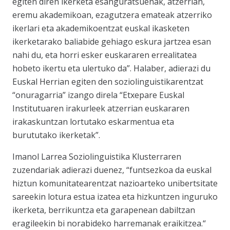
egiten diren ikerketa esanguratsuenak, atzerrian,
eremu akademikoan, ezagutzera emateak atzerriko
ikerlari eta akademikoentzat euskal ikasketen
ikerketarako baliabide gehiago eskura jartzea esan
nahi du, eta horri esker euskararen errealitatea
hobeto ikertu eta ulertuko da”. Halaber, adierazi du
Euskal Herrian egiten den soziolinguistikarentzat
“onuragarria” izango direla “Etxepare Euskal
Institutuaren irakurleek atzerrian euskararen
irakaskuntzan lortutako eskarmentua eta
burututako ikerketak”.
Imanol Larrea Soziolinguistika Klusterraren
zuzendariak adierazi duenez, “funtsezkoa da euskal
hiztun komunitatearentzat nazioarteko unibertsitate
sareekin lotura estua izatea eta hizkuntzen inguruko
ikerketa, berrikuntza eta garapenean dabiltzan
eragileekin bi norabideko harremanak eraikitzea.“