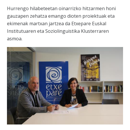
Hurrengo hilabeteetan oinarrizko hitzarmen honi
gauzapen zehatza emango dioten proiektuak eta
ekimenak martxan jartzea da Etxepare Euskal
Institutuaren eta Soziolinguistika Klusterraren
asmoa.