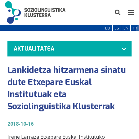
EU
ES
EN
FR
AKTUALITATEA
Lankidetza hitzarmena sinatu
dute Etxepare Euskal
Institutuak eta
Soziolinguistika Klusterrak
2018-10-16
Irene Larraza Etxepare Euskal Institutuko