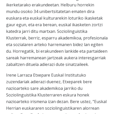
ikerketarako erakundeetan. Helburu horrekin
mundu osoko 34 unibertsitatetan ematen dira
euskara eta euskal kulturarekin loturiko ikasketak
gaur egun, eta era berean, euskal ikasketen zortzi
katedra jarri ditu martxan. Soziolinguistika
Klusterrak, berriz, esparru akademikoa, profesionala
eta sozialaren arteko harremanen bidez lan egiten
du. Horregatik, bi erakundeen lankide eta partaideen
sareak harremanean jartzeak aukera interesgarriak
zabaltzen dituela adierazi dute sinatzaileek.
Irene Larraza Etxepare Euskal Institutuko
zuzendariak adierazi duenez, Etxeparek bere
nazioarteko sare akademikoa jarriko du
Soziolinguistika Klusterraren eskura honek
nazioarteko irismena izan dezan. Bere ustez, “Euskal
Herrian euskararen soziolinguistikaren alorrean