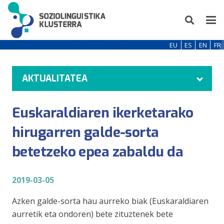
EU
ES
EN
FR
AKTUALITATEA
Euskaraldiaren ikerketarako
hirugarren galde-sorta
betetzeko epea zabaldu da
2019-03-05
Azken galde-sorta hau aurreko biak (Euskaraldiaren
aurretik eta ondoren) bete zituztenek bete