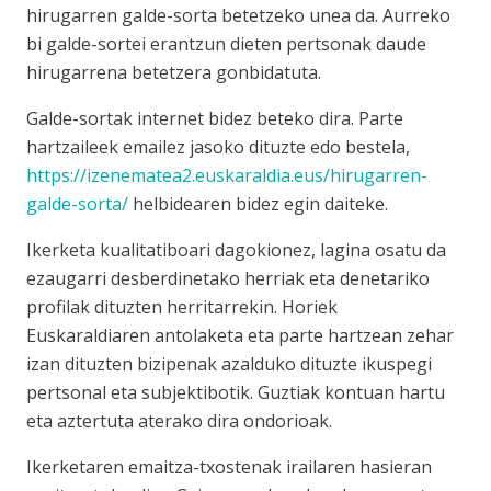
hirugarren galde-sorta betetzeko unea da. Aurreko
bi galde-sortei erantzun dieten pertsonak daude
hirugarrena betetzera gonbidatuta.
Galde-sortak internet bidez beteko dira. Parte
hartzaileek emailez jasoko dituzte edo bestela,
https://izenematea2.euskaraldia.eus/hirugarren-
galde-sorta/
helbidearen bidez egin daiteke.
Ikerketa kualitatiboari dagokionez, lagina osatu da
ezaugarri desberdinetako herriak eta denetariko
profilak dituzten herritarrekin. Horiek
Euskaraldiaren antolaketa eta parte hartzean zehar
izan dituzten bizipenak azalduko dituzte ikuspegi
pertsonal eta subjektibotik. Guztiak kontuan hartu
eta aztertuta aterako dira ondorioak.
Ikerketaren emaitza-txostenak irailaren hasieran