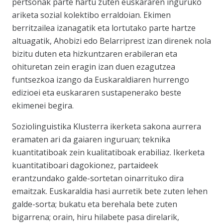
pertsonak parte hartu zuten euskararen inguruko
ariketa sozial kolektibo erraldoian. Ekimen
berritzailea izanagatik eta lortutako parte hartze
altuagatik,
Ahobizi
edo
Belarriprest
izan direnek nola
bizitu duten eta hizkuntzaren erabileran eta
ohituretan zein eragin izan duen ezagutzea
funtsezkoa izango da Euskaraldiaren hurrengo
edizioei eta euskararen sustapenerako beste
ekimenei begira.
Soziolinguistika Klusterra ikerketa sakona aurrera
eramaten ari da gaiaren inguruan; teknika
kuantitatiboak zein kualitatiboak erabiliaz. Ikerketa
kuantitatiboari dagokionez, partaideek
erantzundako galde-sortetan oinarrituko dira
emaitzak. Euskaraldia hasi aurretik bete zuten lehen
galde-sorta; bukatu eta berehala bete zuten
bigarrena; orain, hiru hilabete pasa direlarik,