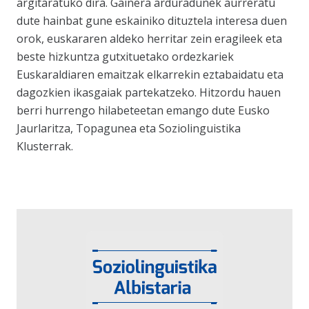
argitaratuko dira. Gainera arduradunek aurreratu
dute hainbat gune eskainiko dituztela interesa duen
orok, euskararen aldeko herritar zein eragileek eta
beste hizkuntza gutxituetako ordezkariek
Euskaraldiaren emaitzak elkarrekin eztabaidatu eta
dagozkien ikasgaiak partekatzeko. Hitzordu hauen
berri hurrengo hilabeteetan emango dute Eusko
Jaurlaritza, Topagunea eta Soziolinguistika
Klusterrak.