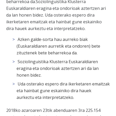
beharrekoa da.Soziolinguistika Klusterra
Euskaraldiaren eragina eta ondorioak aztertzen ari
da lan honen bidez. Uda osterako espero dira
ikerketaren emaitzak eta hainbat gune eskainiko
dira hauek aurkeztu eta interpretatzeko.
Azken galde-sorta hau aurreko biak
(Euskaraldiaren aurretik eta ondoren) bete
zituztenek bete beharrekoa da.
Soziolinguistika Klusterra Euskaraldiaren
eragina eta ondorioak aztertzen ari da lan
honen bidez.
Uda osterako espero dira ikerketaren emaitzak
eta hainbat gune eskainiko dira hauek
aurkeztu eta interpretatzeko.
2018ko azaroaren 23tik abenduaren 3ra 225.154