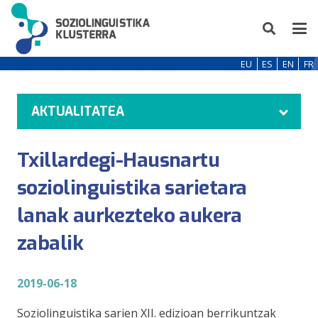
EU
ES
EN
FR
AKTUALITATEA
Txillardegi-Hausnartu
soziolinguistika sarietara
lanak aurkezteko aukera
zabalik
2019-06-18
Soziolinguistika sarien XII. edizioan berrikuntzak