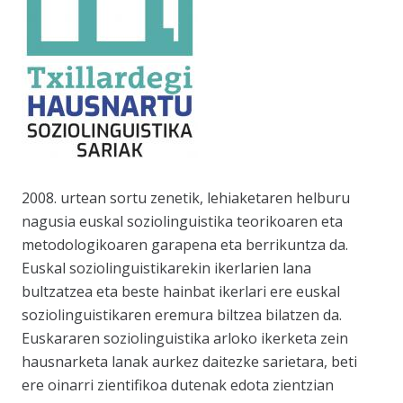
2008. urtean sortu zenetik, lehiaketaren helburu
nagusia euskal soziolinguistika teorikoaren eta
metodologikoaren garapena eta berrikuntza da.
Euskal soziolinguistikarekin ikerlarien lana
bultzatzea eta beste hainbat ikerlari ere euskal
soziolinguistikaren eremura biltzea bilatzen da.
Euskararen soziolinguistika arloko ikerketa zein
hausnarketa lanak aurkez daitezke sarietara, beti
ere oinarri zientifikoa dutenak edota zientzian