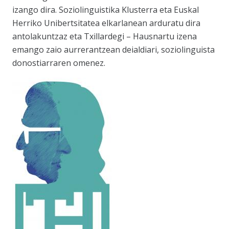
izango dira. Soziolinguistika Klusterra eta Euskal
Herriko Unibertsitatea elkarlanean arduratu dira
antolakuntzaz eta Txillardegi – Hausnartu izena
emango zaio aurrerantzean deialdiari, soziolinguista
donostiarraren omenez.