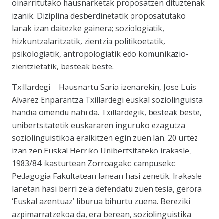
oinarritutako hausnarketak proposatzen dituztenak
izanik. Diziplina desberdinetatik proposatutako
lanak izan daitezke gainera; soziologiatik,
hizkuntzalaritzatik, zientzia politikoetatik,
psikologiatik, antropologiatik edo komunikazio-
zientzietatik, besteak beste.
Txillardegi – Hausnartu Saria izenarekin, Jose Luis
Alvarez Enparantza Txillardegi euskal soziolinguista
handia omendu nahi da. Txillardegik, besteak beste,
unibertsitatetik euskararen inguruko ezagutza
soziolinguistikoa eraikitzen egin zuen lan. 20 urtez
izan zen Euskal Herriko Unibertsitateko irakasle,
1983/84 ikasturtean Zorroagako campuseko
Pedagogia Fakultatean lanean hasi zenetik. Irakasle
lanetan hasi berri zela defendatu zuen tesia, gerora
‘Euskal azentuaz’ liburua bihurtu zuena. Bereziki
azpimarratzekoa da, era berean, soziolinguistika