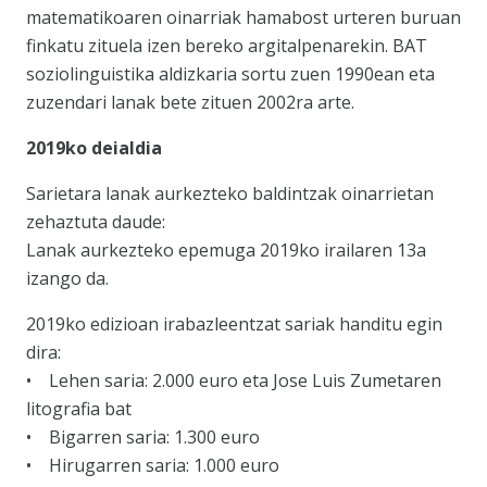
matematikoaren oinarriak hamabost urteren buruan
finkatu zituela izen bereko argitalpenarekin. BAT
soziolinguistika aldizkaria sortu zuen 1990ean eta
zuzendari lanak bete zituen 2002ra arte.
2019ko deialdia
Sarietara lanak aurkezteko baldintzak oinarrietan
zehaztuta daude:
Lanak aurkezteko epemuga 2019ko irailaren 13a
izango da.
2019ko edizioan irabazleentzat sariak handitu egin
dira:
• Lehen saria: 2.000 euro eta Jose Luis Zumetaren
litografia bat
• Bigarren saria: 1.300 euro
• Hirugarren saria: 1.000 euro