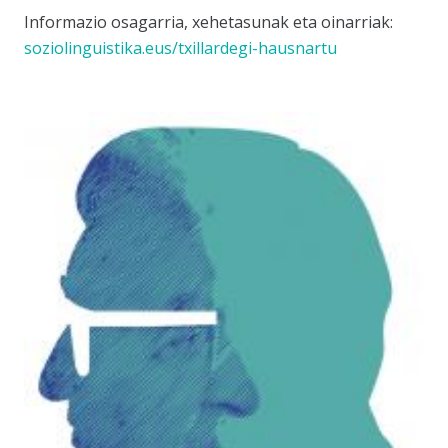
Informazio osagarria, xehetasunak eta oinarriak:
soziolinguistika.eus/txillardegi-hausnartu