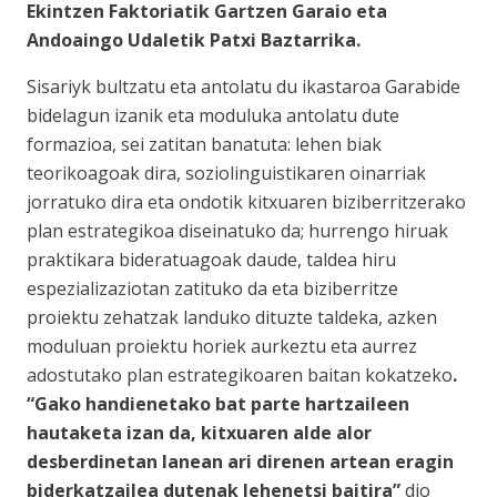
Ekintzen Faktoriatik Gartzen Garaio eta
Andoaingo Udaletik Patxi Baztarrika.
Sisariyk bultzatu eta antolatu du ikastaroa Garabide
bidelagun izanik eta moduluka antolatu dute
formazioa, sei zatitan banatuta: lehen biak
teorikoagoak dira, soziolinguistikaren oinarriak
jorratuko dira eta ondotik kitxuaren biziberritzerako
plan estrategikoa diseinatuko da; hurrengo hiruak
praktikara bideratuagoak daude, taldea hiru
espezializaziotan zatituko da eta biziberritze
proiektu zehatzak landuko dituzte taldeka, azken
moduluan proiektu horiek aurkeztu eta aurrez
adostutako plan estrategikoaren baitan kokatzeko
.
“
Gako handienetako bat parte hartzaileen
hautaketa izan da, kitxuaren alde alor
desberdinetan lanean ari direnen artean eragin
biderkatzailea dutenak lehenetsi baitira
”
dio