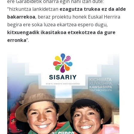
ere Garabidetik oharra egin nahi izan dute:
“hizkuntza lankidetzan
ezagutza trukea ez da alde
bakarrekoa
, beraz proiektu honek Euskal Herrira
begira ere soka luzea ekartzea espero dugu,
kitxuengadik ikasitakoa etxekotzea da gure
erronka
”.