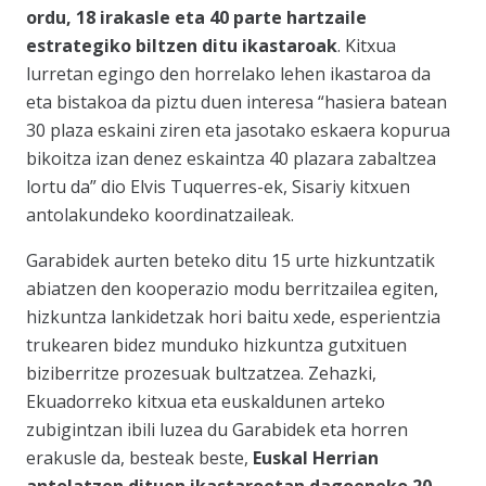
ordu, 18 irakasle eta 40 parte hartzaile
estrategiko biltzen ditu ikastaroak
. Kitxua
lurretan egingo den horrelako lehen ikastaroa da
eta bistakoa da piztu duen interesa
“hasiera batean
30 plaza eskaini ziren eta jasotako eskaera kopurua
bikoitza izan denez eskaintza 40 plazara zabaltzea
lortu da
” dio Elvis Tuquerres-ek, Sisariy kitxuen
antolakundeko koordinatzaileak.
Garabidek aurten beteko ditu 15 urte hizkuntzatik
abiatzen den kooperazio modu berritzailea egiten,
hizkuntza lankidetzak hori baitu xede, esperientzia
trukearen bidez munduko hizkuntza gutxituen
biziberritze prozesuak bultzatzea. Zehazki,
Ekuadorreko kitxua eta euskaldunen arteko
zubigintzan ibili luzea du Garabidek eta horren
erakusle da, besteak beste,
Euskal Herrian