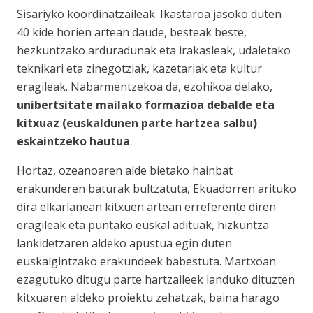
Sisariyko koordinatzaileak. Ikastaroa jasoko duten
40 kide horien artean daude, besteak beste,
hezkuntzako arduradunak eta irakasleak, udaletako
teknikari eta zinegotziak, kazetariak eta kultur
eragileak. Nabarmentzekoa da, ezohikoa delako,
unibertsitate mailako formazioa debalde eta
kitxuaz (euskaldunen parte hartzea salbu)
eskaintzeko hautua
.
Hortaz, ozeanoaren alde bietako hainbat
erakunderen baturak bultzatuta, Ekuadorren arituko
dira elkarlanean kitxuen artean erreferente diren
eragileak eta puntako euskal adituak, hizkuntza
lankidetzaren aldeko apustua egin duten
euskalgintzako erakundeek babestuta. Martxoan
ezagutuko ditugu parte hartzaileek landuko dituzten
kitxuaren aldeko proiektu zehatzak, baina harago