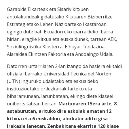
Garabide Elkarteak eta Sisariy kitxuen
antolakundeak gidatutako
Kitxuaren Biziberritze
Estrategietako Lehen Nazioarteko Ikastaroan
egingo dute bat, Ekuadorreko iparraldeko Ibarra
hirian, eragile kitxua eta euskaldunek, tartean AEK,
Soziolinguistika Klusterra, Elhuyar Fundazioa,
Aiaraldea Ekintzen Faktoria eta Andoaingo Udala.
Datorren urtarrilaren 24an izango da hasiera ekitaldi
ofiziala Ibarrako
Universidad Tecnica del Norte
n
(UTN) inguruko udaletako eta eskualdeko
instituzioetako ordezkariak tarteko eta
biharamunean, larunbatean, ekingo diete klaseei
unibertsitatean bertan.
Martxoaren 15era arte, 8
asteburutan, arituko dira eskolak ematen 12
kitxua eta 6 euskaldun, alorkako aditu gisa
irakasle lanetan. Zenbakitara ekarrita 120 klase