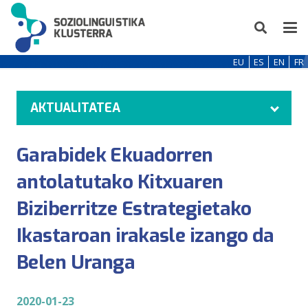
EU
ES
EN
FR
AKTUALITATEA
Garabidek Ekuadorren
antolatutako Kitxuaren
Biziberritze Estrategietako
Ikastaroan irakasle izango da
Belen Uranga
2020-01-23