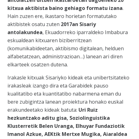
antolatzen dituen ikastaroetan dagoeneko 20
kitxua aktibista baino gehiago formatu izana
.
Hain zuzen ere, ikastaro horietan formatutako
aktibistek osatu zuten
2017an Sisariy
antolakundea
, Ekuadorreko iparraldeko Imbabura
eskualdean kitxuaren biziberritzean
(komunikabideetan, aktibismo digitalean, helduen
alfabetatzean, administrazioan…) lanean ari diren
elkarteek osatzen dutena.
Irakasle kitxuak Sisariyko kideak eta unibertsitateko
irakasleak izango dira eta Garabidek pauso
kualitatibo eta kuantitatibo nabarmena eman du
bere zubigintza lanean proiektura honako euskal
erakundeetako kideak batuta:
Uri Ruiz
hezkuntzako aditu gisa, Soziolinguistika
Klusterretik Belen Uranga, Elhuyar Fundaziotik
Imanol Azkue, AEKtik Mertxe Mugika, Aiaraldea